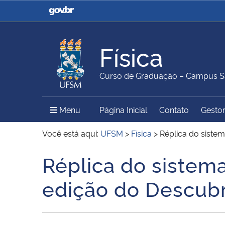
Casa Civil
Ministério da Justiça e
Segurança Pública
Física
Ministério da Agricultura,
Ministério da Educação
Curso de Graduação – Campus S
Pecuária e Abastecimento
Menu Principal do Sítio
Menu
Página Inicial
Contato
Gestor
Ministério do Meio Ambiente
Ministério do Turismo
Você está aqui:
UFSM
>
Física
>
Réplica do siste
Réplica do sistema
Início do conteúdo
Secretaria de Governo
Gabinete de Segurança
edição do Descub
Institucional