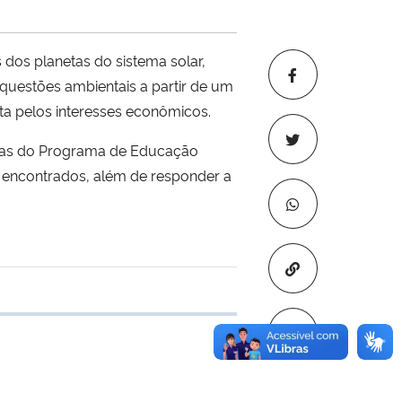
 dos planetas do sistema solar,
questões ambientais a partir de um
ta pelos interesses econômicos.
istas do Programa de Educação
s encontrados, além de responder a
Copiar para áre
 transferência