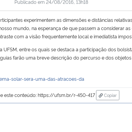
Publicado em
24/08/2016, 13h18
rticipantes experimentem as dimensões e distâncias relativas
 nosso mundo, na esperança de que passem a considerar as 
traste com a visão frequentemente local e imediatista impos
da UFSM, entre os quais se destaca a participação dos bols
os guias farão uma breve descrição do percurso e dos objeto
sistema-solar-sera-uma-das-atracoes-da
e este conteúdo:
https://ufsm.br/r-450-417
Copiar
para área de