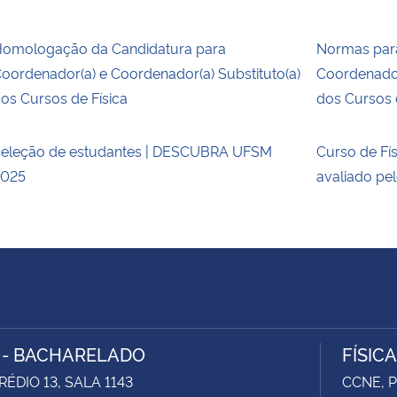
omologação da Candidatura para
Normas para
oordenador(a) e Coordenador(a) Substituto(a)
Coordenador
os Cursos de Física
dos Cursos 
eleção de estudantes | DESCUBRA UFSM
Curso de Fís
2025
avaliado p
A - BACHARELADO
FÍSIC
RÉDIO 13, SALA 1143
CCNE, P