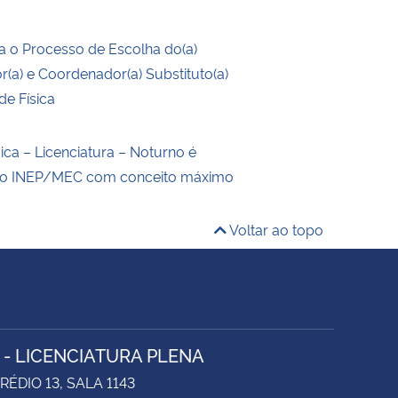
 o Processo de Escolha do(a)
(a) e Coordenador(a) Substituto(a)
de Física
ica – Licenciatura – Noturno é
elo INEP/MEC com conceito máximo
Voltar ao topo
A - LICENCIATURA PLENA
RÉDIO 13, SALA 1143