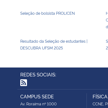
Seleção de bolsista PROLICEN
H
C
d
Resultado da Seleção de estudantes |
S
DESCUBRA UFSM 2025
REDES SOCIAIS:
RSS
CAMPUS SEDE
FÍSIC
Av. Roraima nº 1000
CCNE, P