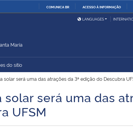
COMUNICA BR
ACESSO À INFORMAÇÃO
Ministério da Defesa
Ministério das Relações
Mini
IR
LANGUAGES
INTERNATI
Exteriores
PARA
O
Ministério da Cidadania
Ministério da Saúde
Mini
CONTEÚDO
anta Maria
es do sítio
Ministério do
Controladoria-Geral da
Mini
Desenvolvimento Regional
União
Famí
ma solar será uma das atrações da 3ª edição do Descubra U
Hum
 solar será uma das at
Advocacia-Geral da União
Banco Central do Brasil
Plan
ra UFSM