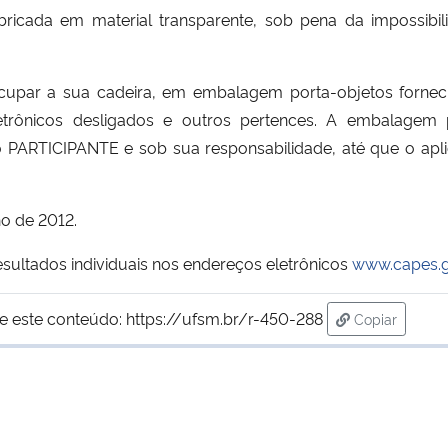
 fabricada em material transparente, sob pena da impossibi
upar a sua cadeira, em embalagem porta-objetos fornecida
etrônicos desligados e outros pertences. A embalagem p
lo PARTICIPANTE e sob sua responsabilidade, até que o aplic
ho de 2012.
sultados individuais nos endereços eletrônicos
www.capes.g
e este conteúdo:
https://ufsm.br/r-450-288
Copiar
para área de