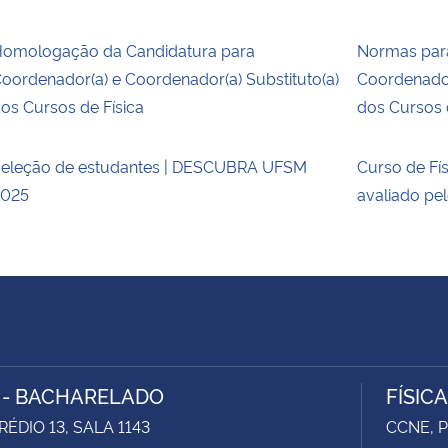
omologação da Candidatura para
Normas para
oordenador(a) e Coordenador(a) Substituto(a)
Coordenador
os Cursos de Física
dos Cursos 
eleção de estudantes | DESCUBRA UFSM
Curso de Fís
2025
avaliado p
A - BACHARELADO
FÍSIC
RÉDIO 13, SALA 1143
CCNE, P