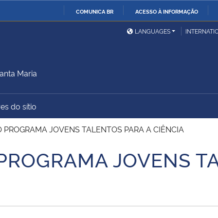
COMUNICA BR
ACESSO À INFORMAÇÃO
Ministério da Defesa
Ministério das Relações
Mini
IR
LANGUAGES
INTERNATI
Exteriores
PARA
O
Ministério da Cidadania
Ministério da Saúde
Mini
CONTEÚDO
anta Maria
es do sítio
Ministério do
Controladoria-Geral da
Mini
Desenvolvimento Regional
União
Famí
O PROGRAMA JOVENS TALENTOS PARA A CIÊNCIA
Hum
 PROGRAMA JOVENS T
Advocacia-Geral da União
Banco Central do Brasil
Plan