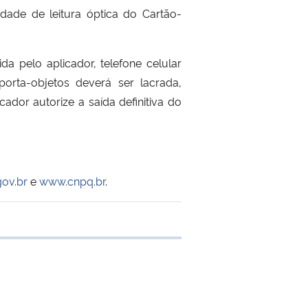
lidade de leitura óptica do Cartão-
 pelo aplicador, telefone celular
orta-objetos deverá ser lacrada,
ador autorize a saída definitiva do
ov.br
e
www.cnpq.br
.
 transferência