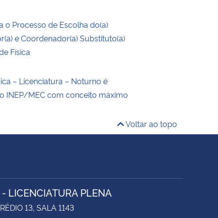
 o Processo de Escolha do(a)
(a) e Coordenador(a) Substituto(a)
de Física
ica – Licenciatura – Noturno é
elo INEP/MEC com conceito máximo
Voltar ao topo
A - LICENCIATURA PLENA
RÉDIO 13, SALA 1143