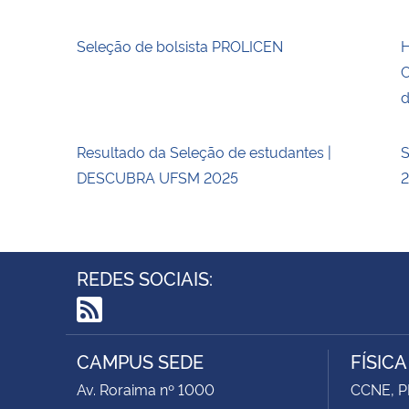
Seleção de bolsista PROLICEN
H
C
d
Resultado da Seleção de estudantes |
S
DESCUBRA UFSM 2025
REDES SOCIAIS:
RSS
CAMPUS SEDE
FÍSIC
Av. Roraima nº 1000
CCNE, P