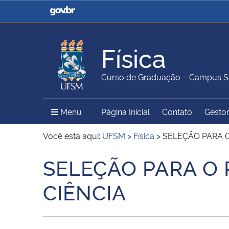
Casa Civil
Ministério da Justiça e
Segurança Pública
Física
Ministério da Agricultura,
Ministério da Educação
Curso de Graduação – Campus S
Pecuária e Abastecimento
Menu Principal do Sítio
Menu
Página Inicial
Contato
Gestor
Ministério do Meio Ambiente
Ministério do Turismo
Você está aqui:
UFSM
>
Física
>
SELEÇÃO PARA 
SELEÇÃO PARA O
Início do conteúdo
Secretaria de Governo
Gabinete de Segurança
CIÊNCIA
Institucional