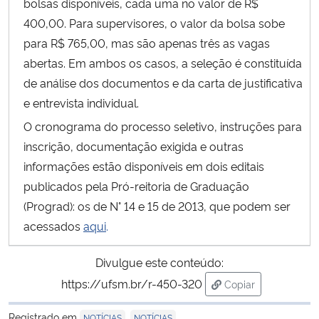
bolsas disponíveis, cada uma no valor de R$
400,00. Para supervisores, o valor da bolsa sobe
Secretaria-Geral
para R$ 765,00, mas são apenas três as vagas
abertas. Em ambos os casos, a seleção é constituída
Secretaria de Governo
de análise dos documentos e da carta de justificativa
e entrevista individual.
Gabinete de Segurança Institucional
O cronograma do processo seletivo, instruções para
inscrição, documentação exigida e outras
Advocacia-Geral da União
informações estão disponíveis em dois editais
Banco Central do Brasil
publicados pela Pró-reitoria de Graduação
(Prograd): os de N° 14 e 15 de 2013, que podem ser
Planalto
acessados
aqui
.
Divulgue este conteúdo:
https://ufsm.br/r-450-320
Copiar
para área de trans
Registrado em
,
NOTÍCIAS
NOTÍCIAS