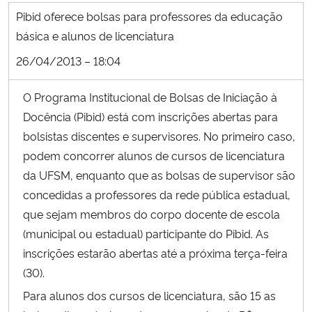
Ministério da Cidadania
Pibid oferece bolsas para professores da educação
básica e alunos de licenciatura
Ministério da Saúde
26/04/2013 – 18:04
Ministério de Minas e Energia
O Programa Institucional de Bolsas de Iniciação à
Docência (Pibid) está com inscrições abertas para
Ministério da Ciência, Tecnologia, Inovações e Comunicações
bolsistas discentes e supervisores. No primeiro caso,
podem concorrer alunos de cursos de licenciatura
Ministério do Meio Ambiente
da UFSM, enquanto que as bolsas de supervisor são
concedidas a professores da rede pública estadual,
Ministério do Turismo
que sejam membros do corpo docente de escola
(municipal ou estadual) participante do Pibid. As
Ministério do Desenvolvimento Regional
inscrições estarão abertas até a próxima terça-feira
Controladoria-Geral da União
(30).
Para alunos dos cursos de licenciatura, são 15 as
Ministério da Mulher, da Família e dos Direitos Humanos