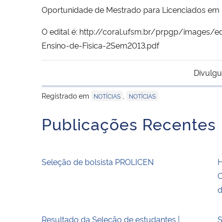
Oportunidade de Mestrado para Licenciados em F
O edital é:
http://coral.ufsm.br/prpgp/images/
Ensino-de-Fisica-2Sem2013.pdf
Divulgu
Registrado em
,
NOTÍCIAS
NOTÍCIAS
Publicações Recentes
Seleção de bolsista PROLICEN
H
C
d
Resultado da Seleção de estudantes |
S