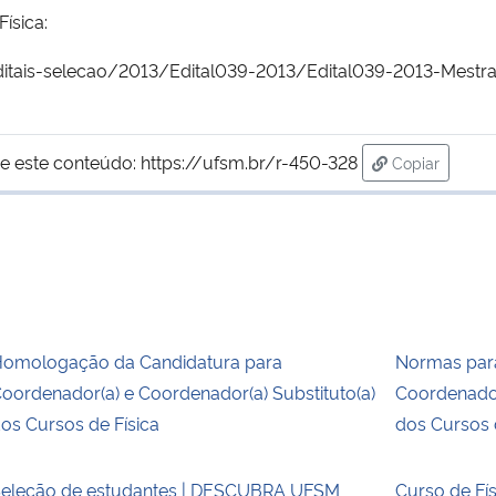
ísica:
editais-selecao/2013/Edital039-2013/Edital039-2013-Mes
e este conteúdo:
https://ufsm.br/r-450-328
Copiar
para área de
omologação da Candidatura para
Normas para
oordenador(a) e Coordenador(a) Substituto(a)
Coordenador
os Cursos de Física
dos Cursos 
eleção de estudantes | DESCUBRA UFSM
Curso de Fís