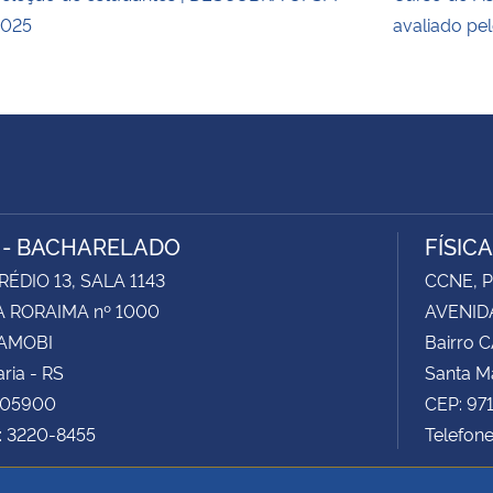
2025
avaliado p
A - BACHARELADO
FÍSIC
RÉDIO 13, SALA 1143
CCNE, P
 RORAIMA nº 1000
AVENID
CAMOBI
Bairro 
ria - RS
Santa Ma
105900
CEP: 97
: 3220-8455
Telefon