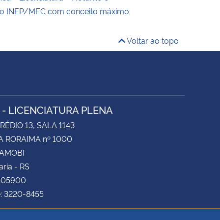
elo INEP/MEC com conceito máximo
Voltar ao topo
A - LICENCIATURA PLENA
RÉDIO 13, SALA 1143
A RORAIMA nº 1000
CAMOBI
ria - RS
105900
e: 3220-8455