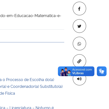
trado-em-Educacao-Matematica-e-
 transferência
Copiar para áre
 o Processo de Escolha do(a)
(a) e Coordenador(a) Substituto(a)
de Física
ica – Licenciatura – Noturno é