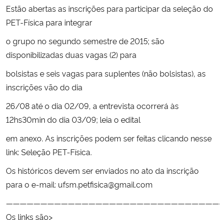
Estão abertas as inscrições para participar da seleção do
Ministério da Cidadania
PET-Física para integrar
Ministério da Saúde
o grupo no segundo semestre de 2015; são
disponibilizadas duas vagas (2) para
Ministério de Minas e Energia
bolsistas e seis vagas para suplentes (não bolsistas), as
inscrições vão do dia
Ministério da Ciência, Tecnologia, Inovações e Comunicações
26/08 até o dia 02/09, a entrevista ocorrerá às
Ministério do Meio Ambiente
12hs30min do dia 03/09; leia o
edital
em anexo. As inscrições podem ser feitas clicando nesse
Ministério do Turismo
link:
Seleção PET-Física
.
Ministério do Desenvolvimento Regional
Os históricos devem ser enviados no ato da inscrição
para o e-mail:
ufsm.petfisica@gmail.com
Controladoria-Geral da União
———————————————————————————————
Os links são>
Ministério da Mulher, da Família e dos Direitos Humanos