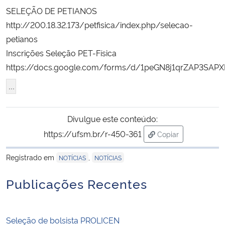
SELEÇÃO DE PETIANOS
Secretaria-Geral
http://200.18.32.173/petfisica/index.php/selecao-
petianos
Secretaria de Governo
Inscrições Seleção PET-Física
https://docs.google.com/forms/d/1peGN8j1qrZAP3SAPX
Gabinete de Segurança Institucional
Advocacia-Geral da União
Divulgue este conteúdo:
Banco Central do Brasil
https://ufsm.br/r-450-361
Copiar
para área de trans
Planalto
Registrado em
,
NOTÍCIAS
NOTÍCIAS
Publicações Recentes
Seleção de bolsista PROLICEN