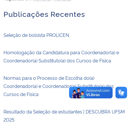
Publicações Recentes
Secretaria-Geral
Secretaria de Governo
Seleção de bolsista PROLICEN
Gabinete de Segurança Institucional
Homologação da Candidatura para Coordenador(a) e
Advocacia-Geral da União
Coordenador(a) Substituto(a) dos Cursos de Física
Banco Central do Brasil
Normas para o Processo de Escolha do(a)
Coordenador(a) e Coordenador(a) Substituto(a) dos
Planalto
Cursos de Física
Resultado da Seleção de estudantes | DESCUBRA UFSM
2025