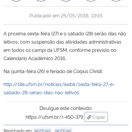
Ministério da Cidadania
Publicado em
25/05/2016, 11h15
Ministério da Saúde
A próxima sexta-feira (27) e o sábado (28) serão dias não
Ministério de Minas e Energia
letivos, com suspensão das atividades administrativas
em todos os campi da UFSM, conforme previsto no
Ministério da Ciência, Tecnologia, Inovações e Comunicações
Calendário Acadêmico 2016.
Ministério do Meio Ambiente
Na quinta-feira (26) é feriado de
Corpus Christi
.
Ministério do Turismo
http://site.ufsm.br/noticias/exibir/sexta-feira-27-e-
sabado-28-serao-dias-nao-letivos
Ministério do Desenvolvimento Regional
Divulgue este conteúdo:
Controladoria-Geral da União
https://ufsm.br/r-450-379
Copiar
para área de trans
Ministério da Mulher, da Família e dos Direitos Humanos
Registrado em
,
NOTÍCIAS
NOTÍCIAS