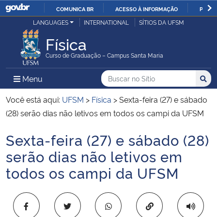
COMUNICA BR
ACESSO À INFORMAÇÃO
PARTI
Casa Civil
LANGUAGES
INTERNATIONAL
SÍTIOS DA UFSM
IR
PARA
Física
Ministério da Justiça e Segurança Pública
O
Curso de Graduação – Campus Santa Maria
CONTEÚDO
Ministério da Defesa
Buscar no no Sítio
Busca
Busca:
Menu Principal do Sítio
Menu
Busc
Ministério das Relações Exteriores
Você está aqui:
UFSM
>
Física
>
Sexta-feira (27) e sábado
(28) serão dias não letivos em todos os campi da UFSM
Ministério da Economia
Sexta-feira (27) e sábado (28)
Início do conteúdo
Ministério da Infraestrutura
serão dias não letivos em
todos os campi da UFSM
Ministério da Agricultura, Pecuária e Abastecimento
Ministério da Educação
Copiar para área 