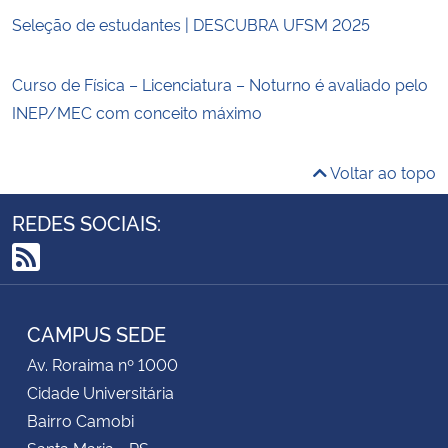
Seleção de estudantes | DESCUBRA UFSM 2025
Curso de Física – Licenciatura – Noturno é avaliado pelo
INEP/MEC com conceito máximo
Voltar ao topo
REDES SOCIAIS:
RSS
CAMPUS SEDE
Av. Roraima nº 1000
Cidade Universitária
Bairro Camobi
Santa Maria - RS