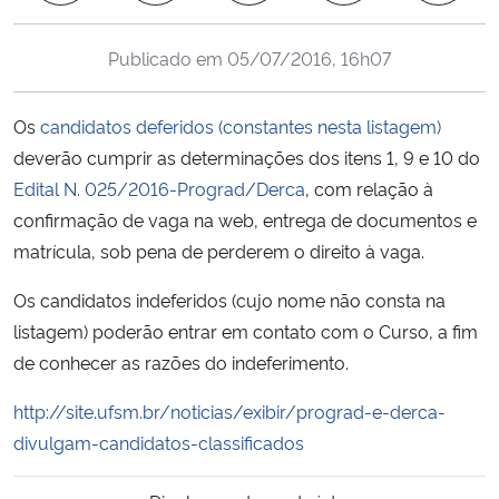
Ministério da Cidadania
Publicado em
05/07/2016, 16h07
Ministério da Saúde
Os
candidatos deferidos (constantes nesta listagem)
Ministério de Minas e Energia
deverão cumprir as determinações dos itens 1, 9 e 10 do
Edital N. 025/2016-Prograd/Derca
, com relação à
Ministério da Ciência, Tecnologia, Inovações e Comunicações
confirmação de vaga na web, entrega de documentos e
matrícula, sob pena de perderem o direito à vaga.
Ministério do Meio Ambiente
Os candidatos indeferidos (cujo nome não consta na
Ministério do Turismo
listagem) poderão entrar em contato com o Curso, a fim
de conhecer as razões do indeferimento.
Ministério do Desenvolvimento Regional
http://site.ufsm.br/noticias/exibir/prograd-e-derca-
Controladoria-Geral da União
divulgam-candidatos-classificados
Ministério da Mulher, da Família e dos Direitos Humanos