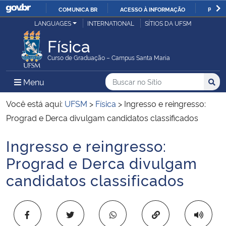
COMUNICA BR
ACESSO À INFORMAÇÃO
PARTI
Casa Civil
LANGUAGES
INTERNATIONAL
SÍTIOS DA UFSM
IR
PARA
Física
Ministério da Justiça e Segurança Pública
O
Curso de Graduação – Campus Santa Maria
CONTEÚDO
Ministério da Defesa
Buscar no no Sítio
Busca
Busca:
Menu Principal do Sítio
Menu
Busc
Ministério das Relações Exteriores
Você está aqui:
UFSM
>
Física
>
Ingresso e reingresso:
Prograd e Derca divulgam candidatos classificados
Ministério da Economia
Ingresso e reingresso:
Início do conteúdo
Ministério da Infraestrutura
Prograd e Derca divulgam
candidatos classificados
Ministério da Agricultura, Pecuária e Abastecimento
Ministério da Educação
Copiar para área 