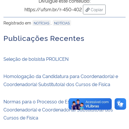
Divulgue este conteúdo:
https://ufsm.br/r-450-402
Copiar
Secretaria-Geral
para área de trans
Registrado em
,
NOTÍCIAS
NOTÍCIAS
Secretaria de Governo
Publicações Recentes
Gabinete de Segurança Institucional
Seleção de bolsista PROLICEN
Advocacia-Geral da União
Banco Central do Brasil
Homologação da Candidatura para Coordenador(a) e
Coordenador(a) Substituto(a) dos Cursos de Física
Planalto
Normas para o Processo de Escolha do(a)
Coordenador(a) e Coordenador(a) Substituto(a) dos
Cursos de Física