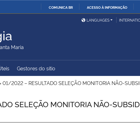
COMUNICA BR
ACESSO À INFORMAÇÃO
Ministério da Defesa
Ministério das Relações
Mini
IR
LANGUAGES
INTERNATI
Exteriores
PARA
ia
O
Ministério da Cidadania
Ministério da Saúde
Mini
CONTEÚDO
anta Maria
Úteis
Gestores do sítio
Ministério do
Controladoria-Geral da
Mini
Desenvolvimento Regional
União
Famí
>
01/2022 – RESULTADO SELEÇÃO MONITORIA NÃO-SUBSIDIA
Hum
DO SELEÇÃO MONITORIA NÃO-SUBSIDIA
Advocacia-Geral da União
Banco Central do Brasil
Plan