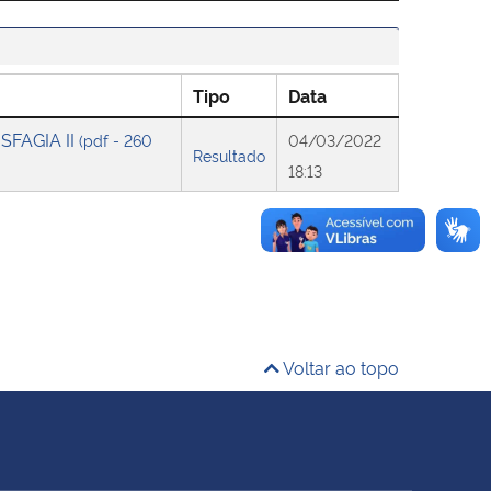
Tipo
Data
SFAGIA II
(pdf - 260
04/03/2022
Resultado
18:13
Voltar ao topo