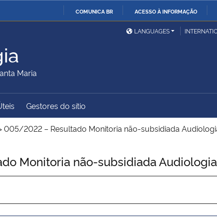
COMUNICA BR
ACESSO À INFORMAÇÃO
Ministério da Defesa
Ministério das Relações
Mini
IR
LANGUAGES
INTERNATI
Exteriores
PARA
ia
O
Ministério da Cidadania
Ministério da Saúde
Mini
CONTEÚDO
anta Maria
Úteis
Gestores do sítio
Ministério do
Controladoria-Geral da
Mini
Desenvolvimento Regional
União
Famí
>
005/2022 – Resultado Monitoria não-subsidiada Audiologia 
Hum
o Monitoria não-subsidiada Audiologia 
Advocacia-Geral da União
Banco Central do Brasil
Plan