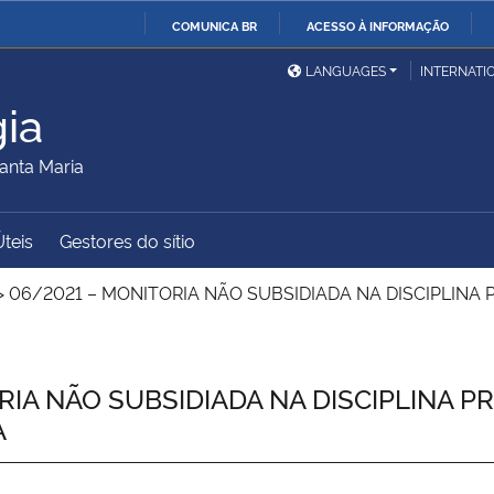
COMUNICA BR
ACESSO À INFORMAÇÃO
Ministério da Defesa
Ministério das Relações
Mini
IR
LANGUAGES
INTERNATI
Exteriores
PARA
ia
O
Ministério da Cidadania
Ministério da Saúde
Mini
CONTEÚDO
anta Maria
Úteis
Gestores do sítio
Ministério do
Controladoria-Geral da
Mini
Desenvolvimento Regional
União
Famí
>
06/2021 – MONITORIA NÃO SUBSIDIADA NA DISCIPLINA 
Hum
Advocacia-Geral da União
Banco Central do Brasil
Plan
IA NÃO SUBSIDIADA NA DISCIPLINA PR
A