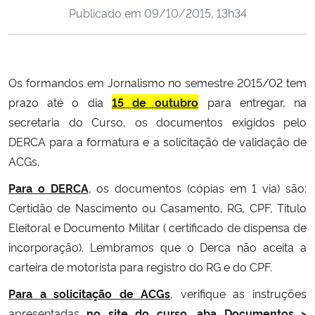
Publicado em
09/10/2015, 13h34
Ministério da Cidadania
Ministério da Saúde
Os formandos em Jornalismo no semestre 2015/02 tem
Ministério de Minas e Energia
prazo até o dia
15 de outubro
para entregar, na
secretaria do Curso, os documentos exigidos pelo
Ministério da Ciência, Tecnologia, Inovações e Comunicações
DERCA para a formatura e a solicitação de validação de
ACGs.
Ministério do Meio Ambiente
Para o DERCA
, os documentos (cópias em 1 via) são:
Ministério do Turismo
Certidão de Nascimento ou Casamento, RG, CPF, Titulo
Eleitoral e Documento Militar ( certificado de dispensa de
Ministério do Desenvolvimento Regional
incorporação). Lembramos que o Derca não aceita a
carteira de motorista para registro do RG e do CPF.
Controladoria-Geral da União
Para a solicitação de ACGs
, verifique as instruções
Ministério da Mulher, da Família e dos Direitos Humanos
apresentadas
no site do curso, aba Documentos >