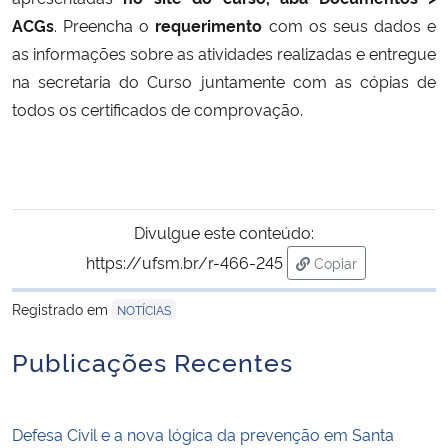
ACGs
. Preencha o
requerimento
com os seus dados e
Secretaria-Geral
as informações sobre as atividades realizadas e entregue
na secretaria do Curso juntamente com as cópias de
Secretaria de Governo
todos os certificados de comprovação.
Gabinete de Segurança Institucional
Advocacia-Geral da União
Divulgue este conteúdo:
Banco Central do Brasil
https://ufsm.br/r-466-245
Copiar
para área de trans
Registrado em
NOTÍCIAS
Planalto
Publicações Recentes
Defesa Civil e a nova lógica da prevenção em Santa