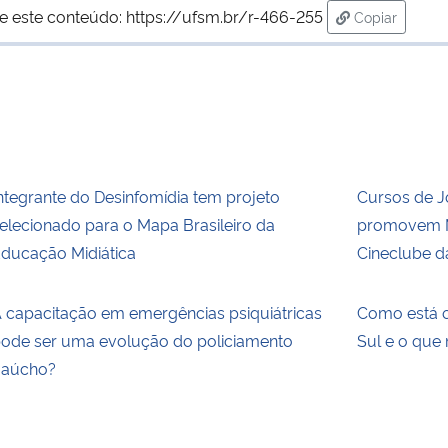
e este conteúdo:
https://ufsm.br/r-466-255
Copiar
para área de
ntegrante do Desinfomídia tem projeto
Cursos de 
elecionado para o Mapa Brasileiro da
promovem M
ducação Midiática
Cineclube d
 capacitação em emergências psiquiátricas
Como está o
ode ser uma evolução do policiamento
Sul e o que
aúcho?