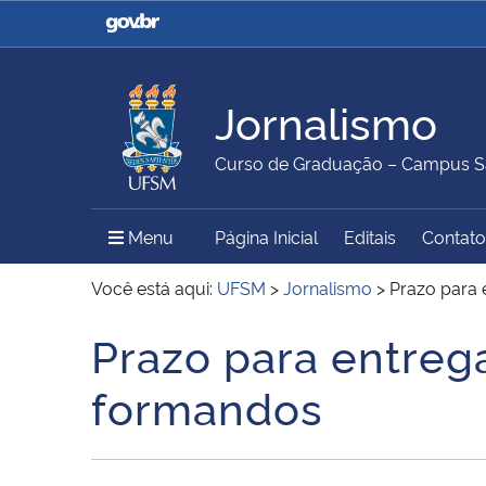
Casa Civil
Ministério da Justiça e
Segurança Pública
Jornalismo
Ministério da Agricultura,
Ministério da Educação
Curso de Graduação – Campus S
Pecuária e Abastecimento
Menu Principal do Sítio
Menu
Página Inicial
Editais
Contato
Ministério do Meio Ambiente
Ministério do Turismo
Você está aqui:
UFSM
>
Jornalismo
>
Prazo para
Prazo para entreg
Início do conteúdo
Secretaria de Governo
Gabinete de Segurança
formandos
Institucional