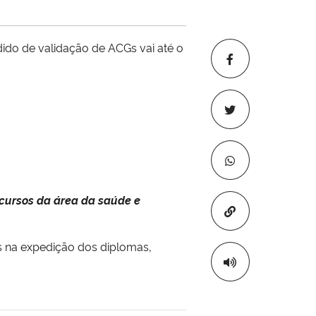
dido de validação de ACGs
vai até o
cursos da área da saúde e
Copiar para áre
os na expedição dos diplomas,