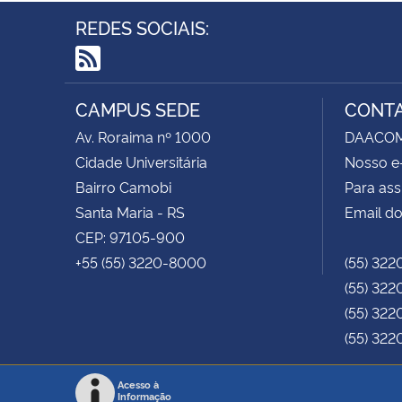
REDES SOCIAIS:
RSS
CAMPUS SEDE
CONT
Av. Roraima nº 1000
DAACOM -
Cidade Universitária
Nosso e
Bairro Camobi
Para ass
Santa Maria - RS
Email do
CEP: 97105-900
+55 (55) 3220-8000
(55) 322
(55) 322
(55) 322
(55) 322
Acesso à
Informação