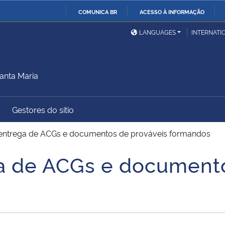
COMUNICA BR
ACESSO À INFORMAÇÃO
Ministério da Defesa
Ministério das Relações
Mini
IR
LANGUAGES
INTERNATI
Exteriores
PARA
O
Ministério da Cidadania
Ministério da Saúde
Mini
CONTEÚDO
anta Maria
Gestores do sítio
Ministério do
Controladoria-Geral da
Mini
Desenvolvimento Regional
União
Famí
 entrega de ACGs e documentos de prováveis formandos
Hum
a de ACGs e documento
Advocacia-Geral da União
Banco Central do Brasil
Plan