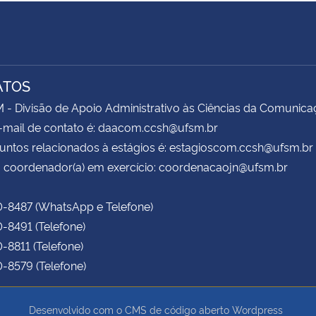
ATOS
 Divisão de Apoio Administrativo às Ciências da Comunica
-mail de contato é: daacom.ccsh@ufsm.br
untos relacionados à estágios é: estagioscom.ccsh@ufsm.br
 coordenador(a) em exercício: coordenacaojn@ufsm.br
0-8487 (WhatsApp e Telefone)
0-8491 (Telefone)
0-8811 (Telefone)
0-8579 (Telefone)
Desenvolvido com o CMS de código aberto
Wordpress