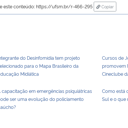
e este conteúdo:
https://ufsm.br/r-466-295
Copiar
para área de
ntegrante do Desinfomídia tem projeto
Cursos de 
elecionado para o Mapa Brasileiro da
promovem M
ducação Midiática
Cineclube d
 capacitação em emergências psiquiátricas
Como está o
ode ser uma evolução do policiamento
Sul e o que
aúcho?