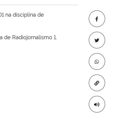
 na disciplina de
a de Radiojornalismo 1.
Copiar para áre