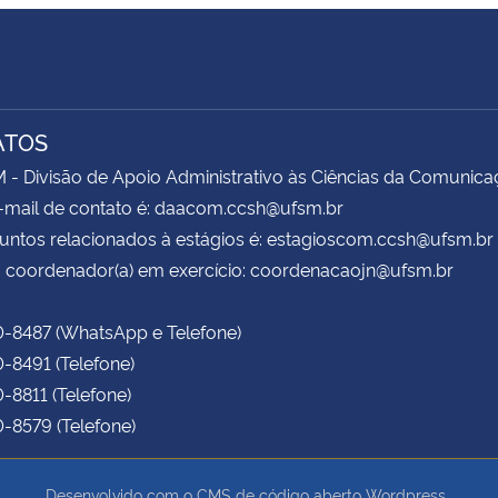
ATOS
 Divisão de Apoio Administrativo às Ciências da Comunica
-mail de contato é: daacom.ccsh@ufsm.br
untos relacionados à estágios é: estagioscom.ccsh@ufsm.br
 coordenador(a) em exercício: coordenacaojn@ufsm.br
0-8487 (WhatsApp e Telefone)
0-8491 (Telefone)
0-8811 (Telefone)
0-8579 (Telefone)
Desenvolvido com o CMS de código aberto
Wordpress