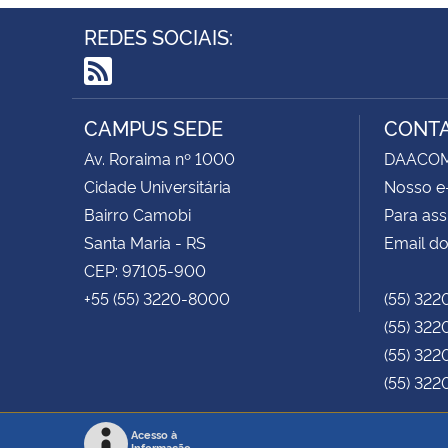
REDES SOCIAIS:
RSS
CAMPUS SEDE
CONT
Av. Roraima nº 1000
DAACOM -
Cidade Universitária
Nosso e
Bairro Camobi
Para ass
Santa Maria - RS
Email do
CEP: 97105-900
+55 (55) 3220-8000
(55) 322
(55) 322
(55) 322
(55) 322
Acesso à
Informação