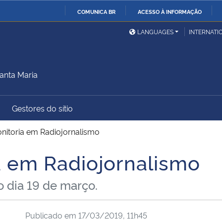
COMUNICA BR
ACESSO À INFORMAÇÃO
Ministério da Defesa
Ministério das Relações
Mini
IR
LANGUAGES
INTERNATI
Exteriores
PARA
O
Ministério da Cidadania
Ministério da Saúde
Mini
CONTEÚDO
anta Maria
Gestores do sítio
Ministério do
Controladoria-Geral da
Mini
Desenvolvimento Regional
União
Famí
nitoria em Radiojornalismo
Hum
a em Radiojornalismo
Advocacia-Geral da União
Banco Central do Brasil
Plan
o dia 19 de março.
Publicado em
17/03/2019, 11h45