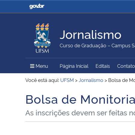
Casa Civil
Ministério da Justiça e
Segurança Pública
Jornalismo
Ministério da Agricultura,
Ministério da Educação
Curso de Graduação – Campus S
Pecuária e Abastecimento
Menu Principal do Sítio
Menu
Página Inicial
Editais
Contato
Ministério do Meio Ambiente
Ministério do Turismo
Você está aqui:
UFSM
>
Jornalismo
>
Bolsa de Mo
Bolsa de Monitori
Início do conteúdo
Secretaria de Governo
Gabinete de Segurança
As inscrições devem ser feitas n
Institucional