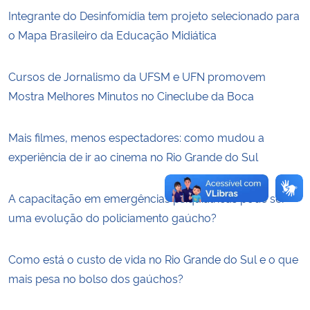
Integrante do Desinfomídia tem projeto selecionado para
Secretaria-Geral
o Mapa Brasileiro da Educação Midiática
Secretaria de Governo
Cursos de Jornalismo da UFSM e UFN promovem
Mostra Melhores Minutos no Cineclube da Boca
Gabinete de Segurança Institucional
Mais filmes, menos espectadores: como mudou a
Advocacia-Geral da União
experiência de ir ao cinema no Rio Grande do Sul
Banco Central do Brasil
A capacitação em emergências psiquiátricas pode ser
Planalto
uma evolução do policiamento gaúcho?
Como está o custo de vida no Rio Grande do Sul e o que
mais pesa no bolso dos gaúchos?