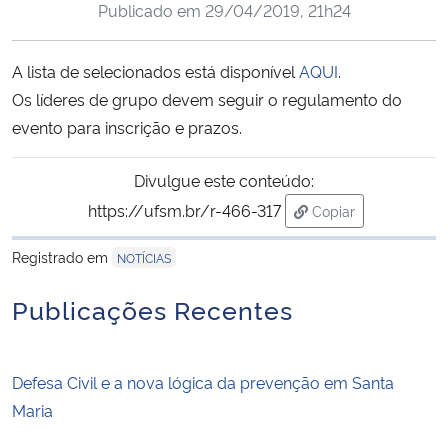
Publicado em
29/04/2019, 21h24
Ministério da Cidadania
A lista de selecionados está disponível
AQUI
.
Ministério da Saúde
Os líderes de grupo devem seguir o regulamento do
Ministério de Minas e Energia
evento para inscrição e prazos.
Ministério da Ciência, Tecnologia, Inovações e Comunicações
Divulgue este conteúdo:
https://ufsm.br/r-466-317
Copiar
Ministério do Meio Ambiente
para área de trans
Registrado em
NOTÍCIAS
Ministério do Turismo
Publicações Recentes
Ministério do Desenvolvimento Regional
Defesa Civil e a nova lógica da prevenção em Santa
Controladoria-Geral da União
Maria
Ministério da Mulher, da Família e dos Direitos Humanos