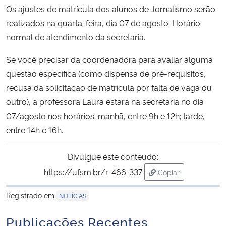
Os ajustes de matrícula dos alunos de Jornalismo serão
Ministério da Cidadania
realizados na quarta-feira, dia 07 de agosto. Horário
Ministério da Saúde
normal de atendimento da secretaria.
Se você precisar da coordenadora para avaliar alguma
Ministério de Minas e Energia
questão específica (como dispensa de pré-requisitos,
recusa da solicitação de matrícula por falta de vaga ou
Ministério da Ciência, Tecnologia, Inovações e Comunicações
outro), a professora Laura estará na secretaria no dia
07/agosto nos horários: manhã, entre 9h e 12h; tarde,
Ministério do Meio Ambiente
entre 14h e 16h.
Ministério do Turismo
Divulgue este conteúdo:
Ministério do Desenvolvimento Regional
https://ufsm.br/r-466-337
Copiar
para área de trans
Registrado em
NOTÍCIAS
Controladoria-Geral da União
Publicações Recentes
Ministério da Mulher, da Família e dos Direitos Humanos