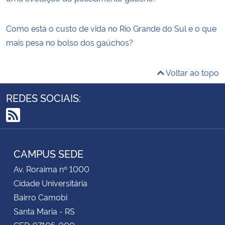
Como está o custo de vida no Rio Grande do Sul e o que
mais pesa no bolso dos gaúchos?
Voltar ao topo
REDES SOCIAIS:
RSS
CAMPUS SEDE
Av. Roraima nº 1000
Cidade Universitária
Bairro Camobi
Santa Maria - RS
CEP: 97105-900