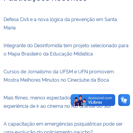
Secretaria-Geral
Defesa Civil e a nova lógica da prevenção em Santa
Maria
Secretaria de Governo
Integrante do Desinfomídia tem projeto selecionado para
Gabinete de Segurança Institucional
o Mapa Brasileiro da Educação Midiática
Advocacia-Geral da União
Cursos de Jornalismo da UFSM e UFN promovem
Banco Central do Brasil
Mostra Melhores Minutos no Cineclube da Boca
Planalto
Mais filmes, menos espectadores: como mudou a
experiência de ir ao cinema no Rio Grande do Sul
A capacitação em emergências psiquiátricas pode ser
uma evolução do policiamento gaúcho?