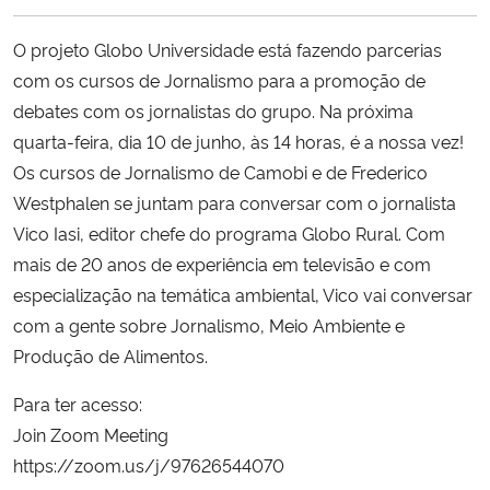
Ministério da Cidadania
O projeto Globo Universidade está fazendo parcerias
Ministério da Saúde
com os cursos de Jornalismo para a promoção de
debates com os jornalistas do grupo. Na próxima
Ministério de Minas e Energia
quarta-feira, dia 10 de junho, às 14 horas, é a nossa vez!
Os cursos de Jornalismo de Camobi e de Frederico
Ministério da Ciência, Tecnologia, Inovações e Comunicações
Westphalen se juntam para conversar com o jornalista
Vico Iasi, editor chefe do programa Globo Rural. Com
Ministério do Meio Ambiente
mais de 20 anos de experiência em televisão e com
especialização na temática ambiental, Vico vai conversar
Ministério do Turismo
com a gente sobre Jornalismo, Meio Ambiente e
Produção de Alimentos.
Ministério do Desenvolvimento Regional
Para ter acesso:
Controladoria-Geral da União
Join Zoom Meeting
https://zoom.us/j/97626544070
Ministério da Mulher, da Família e dos Direitos Humanos