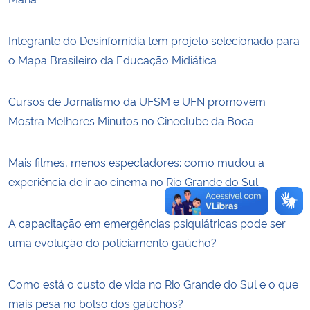
Secretaria-Geral
Integrante do Desinfomídia tem projeto selecionado para
o Mapa Brasileiro da Educação Midiática
Secretaria de Governo
Cursos de Jornalismo da UFSM e UFN promovem
Gabinete de Segurança Institucional
Mostra Melhores Minutos no Cineclube da Boca
Advocacia-Geral da União
Mais filmes, menos espectadores: como mudou a
Banco Central do Brasil
experiência de ir ao cinema no Rio Grande do Sul
Planalto
A capacitação em emergências psiquiátricas pode ser
uma evolução do policiamento gaúcho?
Como está o custo de vida no Rio Grande do Sul e o que
mais pesa no bolso dos gaúchos?