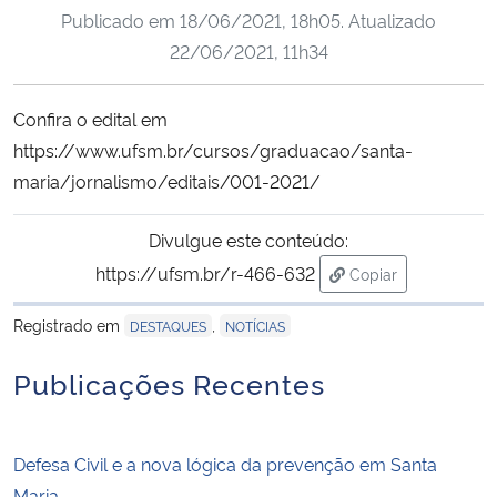
Publicado em
18/06/2021, 18h05
. Atualizado
Ministério da Cidadania
22/06/2021, 11h34
Ministério da Saúde
Confira o edital em
Ministério de Minas e Energia
https://www.ufsm.br/cursos/graduacao/santa-
maria/jornalismo/editais/001-2021/
Ministério da Ciência, Tecnologia, Inovações e Comunicações
Divulgue este conteúdo:
Ministério do Meio Ambiente
https://ufsm.br/r-466-632
Copiar
para área de trans
Ministério do Turismo
Registrado em
,
DESTAQUES
NOTÍCIAS
Ministério do Desenvolvimento Regional
Publicações Recentes
Controladoria-Geral da União
Defesa Civil e a nova lógica da prevenção em Santa
Ministério da Mulher, da Família e dos Direitos Humanos
Maria