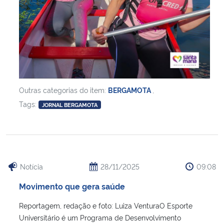
Secretaria-Geral
Secretaria de Governo
Gabinete de Segurança Institucional
Outras categorias do item:
BERGAMOTA
,
Advocacia-Geral da União
Tags:
JORNAL BERGAMOTA
Banco Central do Brasil
Planalto
Notícia
28/11/2025
09:08
Movimento que gera saúde
Reportagem, redação e foto: Luiza VenturaO Esporte
Universitário é um Programa de Desenvolvimento