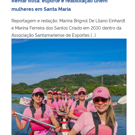
Remar Rosa: esporte e reabilitação unem
Ministério da Cidadania
mulheres em Santa Maria
Reportagem e redação: Marina Brignol De Lllano Einhardt
Ministério da Saúde
e Marina Ferreira dos Santos Criado em 2010 dentro da
Associação Santamariense de Esportes [...]
Ministério de Minas e Energia
Ministério da Ciência, Tecnologia, Inovações e Comunicações
Ministério do Meio Ambiente
Ministério do Turismo
Ministério do Desenvolvimento Regional
Controladoria-Geral da União
Ministério da Mulher, da Família e dos Direitos Humanos