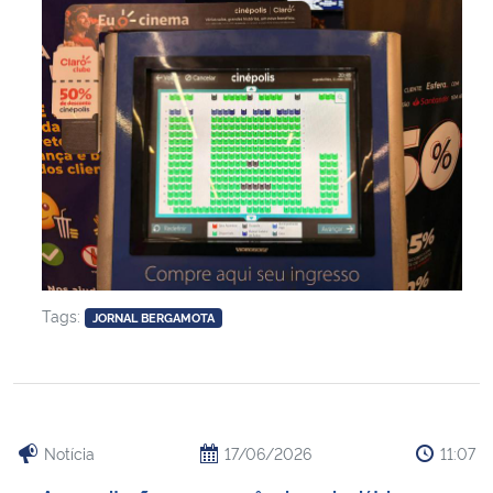
Secretaria-Geral
Secretaria de Governo
Gabinete de Segurança Institucional
Advocacia-Geral da União
Banco Central do Brasil
Tags:
JORNAL BERGAMOTA
Planalto
Notícia
17/06/2026
11:07