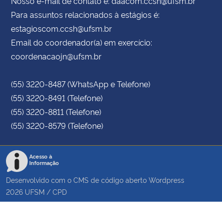
Nosso e-mail de contato é: daacom.ccsh@ufsm.br
Para assuntos relacionados à estágios é:
estagioscom.ccsh@ufsm.br
Email do coordenador(a) em exercício:
coordenacaojn@ufsm.br
(55) 3220-8487 (WhatsApp e Telefone)
(55) 3220-8491 (Telefone)
(55) 3220-8811 (Telefone)
(55) 3220-8579 (Telefone)
Acesso à
Informação
Desenvolvido com o CMS de código aberto
Wordpress
2026
UFSM
/
CPD