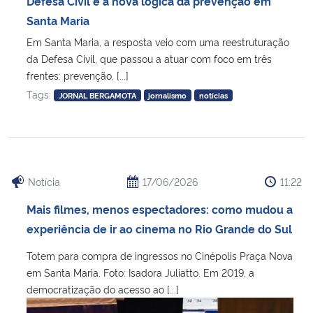
Defesa Civil e a nova lógica da prevenção em
Ministério da Cidadania
Santa Maria
Em Santa Maria, a resposta veio com uma reestruturação
Ministério da Saúde
da Defesa Civil, que passou a atuar com foco em três
frentes: prevenção, [...]
Ministério de Minas e Energia
Tags:
JORNAL BERGAMOTA
jornalismo
notícias
Ministério da Ciência, Tecnologia, Inovações e Comunicações
Ministério do Meio Ambiente
Notícia
17/06/2026
11:22
Ministério do Turismo
Mais filmes, menos espectadores: como mudou a
experiência de ir ao cinema no Rio Grande do Sul
Ministério do Desenvolvimento Regional
Totem para compra de ingressos no Cinépolis Praça Nova
Controladoria-Geral da União
em Santa Maria. Foto: Isadora Juliatto. Em 2019, a
democratização do acesso ao [...]
Ministério da Mulher, da Família e dos Direitos Humanos