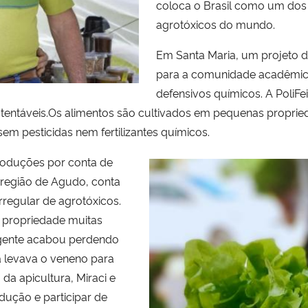
coloca o Brasil como um dos
agrotóxicos do mundo.
Em Santa Maria, um projeto 
para a comunidade acadêmic
defensivos químicos. A PoliFe
tentáveis.Os alimentos são cultivados em pequenas propried
em pesticidas nem fertilizantes químicos.
produções por conta de
a região de Agudo, conta
regular de agrotóxicos.
a propriedade muitas
 gente acabou perdendo
a levava o veneno para
da apicultura, Miraci e
dução e participar de