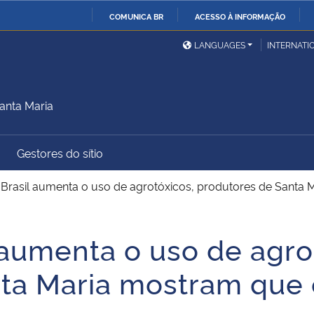
COMUNICA BR
ACESSO À INFORMAÇÃO
Ministério da Defesa
Ministério das Relações
Mini
IR
LANGUAGES
INTERNATI
Exteriores
PARA
O
Ministério da Cidadania
Ministério da Saúde
Mini
CONTEÚDO
anta Maria
Gestores do sítio
Ministério do
Controladoria-Geral da
Mini
Desenvolvimento Regional
União
Famí
Brasil aumenta o uso de agrotóxicos, produtores de Santa M
Hum
 aumenta o uso de agro
Advocacia-Geral da União
Banco Central do Brasil
Plan
ta Maria mostram que é