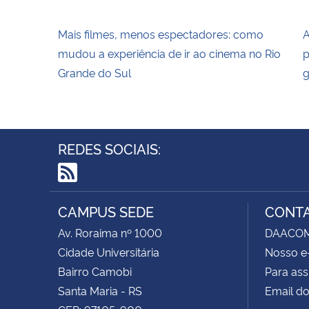
Mais filmes, menos espectadores: como
A
mudou a experiência de ir ao cinema no Rio
p
Grande do Sul
g
REDES SOCIAIS:
RSS
CAMPUS SEDE
CONT
Av. Roraima nº 1000
DAACOM -
Cidade Universitária
Nosso e
Bairro Camobi
Para ass
Santa Maria - RS
Email do