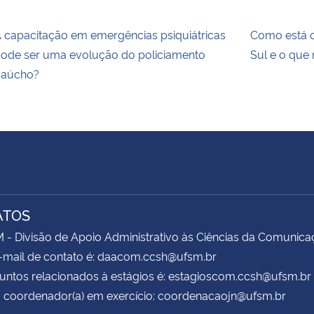
 capacitação em emergências psiquiátricas
Como está o
ode ser uma evolução do policiamento
Sul e o que
aúcho?
ATOS
 Divisão de Apoio Administrativo às Ciências da Comunica
-mail de contato é: daacom.ccsh@ufsm.br
untos relacionados à estágios é: estagioscom.ccsh@ufsm.br
 coordenador(a) em exercício: coordenacaojn@ufsm.br