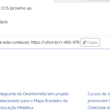
 – CCS (próximo ao
tário
e este conteúdo:
https://ufsm.br/r-466-979
Copiar
para área de
ntegrante do Desinfomídia tem projeto
Cursos de 
elecionado para o Mapa Brasileiro da
promovem M
ducação Midiática
Cineclube d