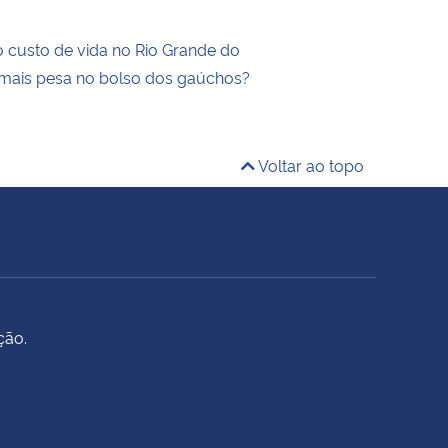
 custo de vida no Rio Grande do
 mais pesa no bolso dos gaúchos?
Voltar ao topo
ção.