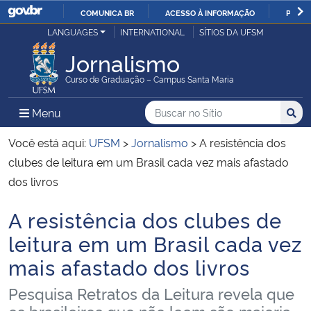
COMUNICA BR
ACESSO À INFORMAÇÃO
PARTI
Casa Civil
LANGUAGES
INTERNATIONAL
SÍTIOS DA UFSM
IR
PARA
Jornalismo
Ministério da Justiça e Segurança Pública
O
Curso de Graduação – Campus Santa Maria
CONTEÚDO
Ministério da Defesa
Buscar no no Sítio
Busca
Busca:
Menu Principal do Sítio
Menu
Busc
Ministério das Relações Exteriores
Você está aqui:
UFSM
>
Jornalismo
>
A resistência dos
clubes de leitura em um Brasil cada vez mais afastado
Ministério da Economia
dos livros
A resistência dos clubes de
Ministério da Infraestrutura
Início do conteúdo
leitura em um Brasil cada vez
Ministério da Agricultura, Pecuária e Abastecimento
mais afastado dos livros
Ministério da Educação
Pesquisa Retratos da Leitura revela que
os brasileiros que não leem são maioria