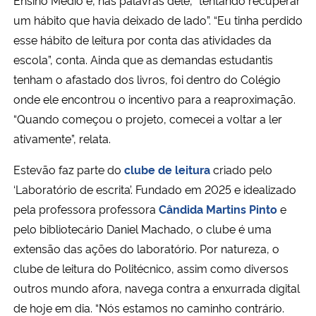
um hábito que havia deixado de lado”. “Eu tinha perdido
Secretaria-Geral
esse hábito de leitura por conta das atividades da
escola”, conta. Ainda que as demandas estudantis
Secretaria de Governo
tenham o afastado dos livros, foi dentro do Colégio
onde ele encontrou o incentivo para a reaproximação.
Gabinete de Segurança Institucional
“Quando começou o projeto, comecei a voltar a ler
ativamente”, relata.
Advocacia-Geral da União
Estevão faz parte do
clube de leitura
criado pelo
Banco Central do Brasil
‘Laboratório de escrita’. Fundado em 2025 e idealizado
pela professora professora
Cândida Martins Pinto
e
Planalto
pelo bibliotecário Daniel Machado, o clube é uma
extensão das ações do laboratório. Por natureza, o
clube de leitura do Politécnico, assim como diversos
outros mundo afora, navega contra a enxurrada digital
de hoje em dia. “Nós estamos no caminho contrário.