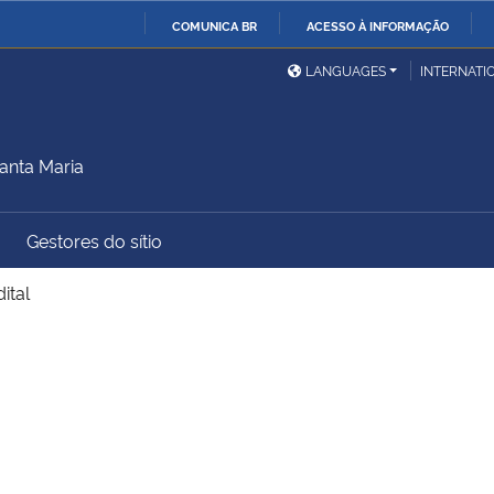
COMUNICA BR
ACESSO À INFORMAÇÃO
Ministério da Defesa
Ministério das Relações
Mini
IR
LANGUAGES
INTERNATI
Exteriores
PARA
O
Ministério da Cidadania
Ministério da Saúde
Mini
CONTEÚDO
anta Maria
Gestores do sítio
Ministério do
Controladoria-Geral da
Mini
Desenvolvimento Regional
União
Famí
ital
Hum
Advocacia-Geral da União
Banco Central do Brasil
Plan