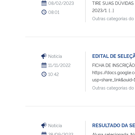
08/02/2023
TIRE SUAS DÚVIDAS E
2023/1. [...]
08:01
Outras categorias do
EDITAL DE SELEÇ
Notícia
11/11/2022
FICHA DE INSCRIÇÃO 
https://docs.googl
10:42
usp=share_link&ouid
Outras categorias do
RESULTADO DA SELE
Notícia
28/09/2022
Aluna selecionada: N