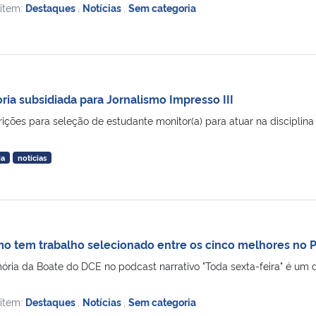
 item:
Destaques
,
Notícias
,
Sem categoria
ia subsidiada para Jornalismo Impresso III
rições para seleção de estudante monitor(a) para atuar na disciplina 
ia
notícias
mo tem trabalho selecionado entre os cinco melhores no
ria da Boate do DCE no podcast narrativo "Toda sexta-feira" é um 
 item:
Destaques
,
Notícias
,
Sem categoria