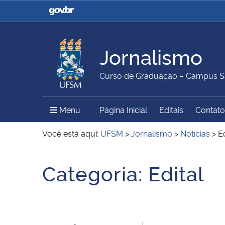
Casa Civil
Ministério da Justiça e
Segurança Pública
Jornalismo
Ministério da Agricultura,
Ministério da Educação
Curso de Graduação – Campus S
Pecuária e Abastecimento
Menu Principal do Sítio
Menu
Página Inicial
Editais
Contato
Ministério do Meio Ambiente
Ministério do Turismo
Você está aqui:
UFSM
>
Jornalismo
>
Notícias
>
Ed
Início do conteúdo
Categoria:
Edital
Secretaria de Governo
Gabinete de Segurança
Institucional