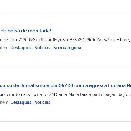
l de bolsa de monitoria!
e.com/file/d/1369Iy37uJRUuo1Myo8LdB73o3Oc3ie1c/view?usp=share_l
 item:
Destaques
,
Notícias
,
Sem categoria
 curso de Jornalismo é dia 05/04 com a egressa Luciana R
urso de Jornalismo da UFSM Santa Maria terá a participação da jorna
 item:
Destaques
,
Notícias