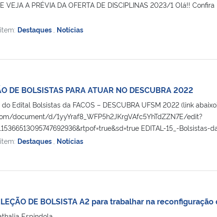
 VEJA A PRÉVIA DA OFERTA DE DISCIPLINAS 2023/1 Olá!! Confira in
 item:
Destaques
,
Notícias
ÃO DE BOLSISTAS PARA ATUAR NO DESCUBRA 2022
do Edital Bolsistas da FACOS – DESCUBRA UFSM 2022 (link abaixo)
e.com/document/d/1yyYraf8_WFP5h2JKrgVAfc5YhTdZZN7E/edit?
=115366513095747692936&rtpof=true&sd=true EDITAL-15_-Bolsist
 item:
Destaques
,
Notícias
ÇÃO DE BOLSISTA A2 para trabalhar na reconfiguração da
athalia Espindola