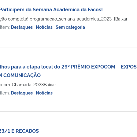
 Participem da Semana Acadêmica da Facos!
ação completa! programacao_semana-academica_2023-1Baixar
 item:
Destaques
,
Notícias
,
Sem categoria
lhos para a etapa local do 29º PRÊMIO EXPOCOM – EXP
EM COMUNICAÇÃO
xpocom-Chamada-2023Baixar
 item:
Destaques
,
Notícias
23/1 E RECADOS