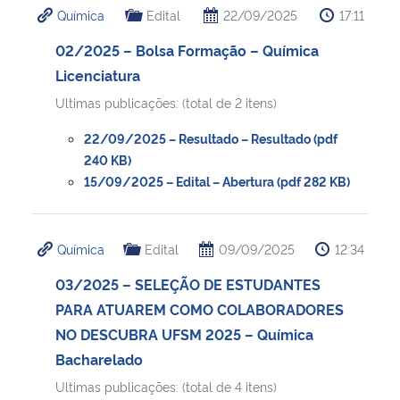
Química
Edital
22/09/2025
17:11
Ministério da Cidadania
02/2025 – Bolsa Formação – Química
Ministério da Saúde
Licenciatura
Ultimas publicações: (total de 2 itens)
Ministério de Minas e Energia
22/09/2025 – Resultado – Resultado (pdf
Ministério da Ciência, Tecnologia, Inovações e Comunicações
240 KB)
15/09/2025 – Edital – Abertura (pdf 282 KB)
Ministério do Meio Ambiente
Química
Edital
09/09/2025
12:34
Ministério do Turismo
03/2025 – SELEÇÃO DE ESTUDANTES
Ministério do Desenvolvimento Regional
PARA ATUAREM COMO COLABORADORES
NO DESCUBRA UFSM 2025 – Química
Controladoria-Geral da União
Bacharelado
Ultimas publicações: (total de 4 itens)
Ministério da Mulher, da Família e dos Direitos Humanos