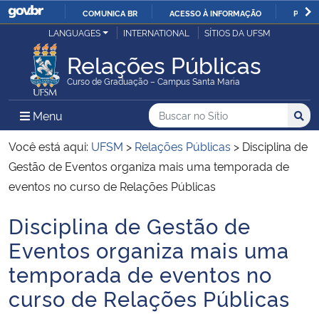
COMUNICA BR
ACESSO À INFORMAÇÃO
PARTI
Casa Civil
LANGUAGES
INTERNATIONAL
SÍTIOS DA UFSM
IR
PARA
Relações Públicas
Ministério da Justiça e Segurança Pública
O
Curso de Graduação – Campus Santa Maria
CONTEÚDO
Ministério da Defesa
Buscar no no Sítio
Busca
Busca:
Menu Principal do Sítio
Menu
Busc
Ministério das Relações Exteriores
Você está aqui:
UFSM
>
Relações Públicas
>
Disciplina de
Gestão de Eventos organiza mais uma temporada de
Ministério da Economia
eventos no curso de Relações Públicas
Disciplina de Gestão de
Ministério da Infraestrutura
Início do conteúdo
Eventos organiza mais uma
Ministério da Agricultura, Pecuária e Abastecimento
temporada de eventos no
curso de Relações Públicas
Ministério da Educação