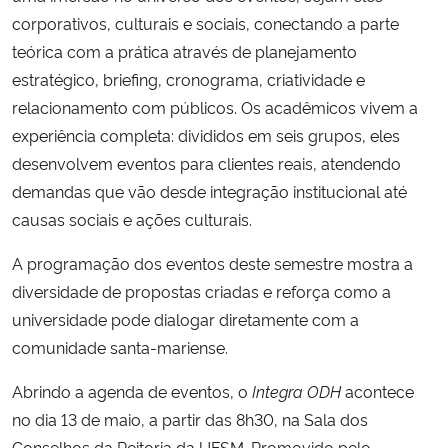
corporativos, culturais e sociais, conectando a parte
Secretaria-Geral
teórica com a prática através de planejamento
estratégico, briefing, cronograma, criatividade e
Secretaria de Governo
relacionamento com públicos. Os acadêmicos vivem a
experiência completa: divididos em seis grupos, eles
Gabinete de Segurança Institucional
desenvolvem eventos para clientes reais, atendendo
demandas que vão desde integração institucional até
Advocacia-Geral da União
causas sociais e ações culturais.
Banco Central do Brasil
A programação dos eventos deste semestre mostra a
diversidade de propostas criadas e reforça como a
Planalto
universidade pode dialogar diretamente com a
comunidade santa-mariense.
Abrindo a agenda de eventos, o
Integra ODH
acontece
no dia 13 de maio, a partir das 8h30, na Sala dos
Conselhos da Reitoria da UFSM. Promovido pelo