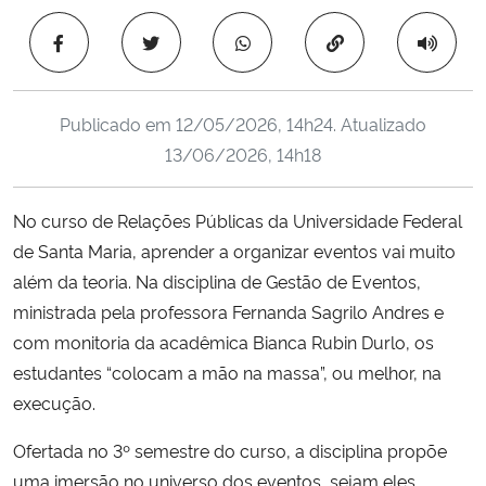
Ministério da Cidadania
Copiar para área 
Ministério da Saúde
Publicado em
12/05/2026, 14h24
. Atualizado
Ministério de Minas e Energia
13/06/2026, 14h18
Ministério da Ciência, Tecnologia, Inovações e Comunicações
No curso de Relações Públicas da Universidade Federal
de Santa Maria, aprender a organizar eventos vai muito
Ministério do Meio Ambiente
além da teoria. Na disciplina de Gestão de Eventos,
Ministério do Turismo
ministrada pela professora Fernanda Sagrilo Andres e
com monitoria da acadêmica Bianca Rubin Durlo, os
Ministério do Desenvolvimento Regional
estudantes “colocam a mão na massa”, ou melhor, na
execução.
Controladoria-Geral da União
Ofertada no 3º semestre do curso, a disciplina propõe
uma imersão no universo dos eventos, sejam eles
Ministério da Mulher, da Família e dos Direitos Humanos