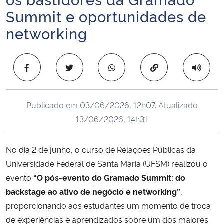
Ministério da Cidadania
Summit e oportunidades de
networking
Ministério da Saúde
Ministério de Minas e Energia
Copiar para área 
Ministério da Ciência, Tecnologia, Inovações e Comunicações
Publicado em
03/06/2026, 12h07
. Atualizado
Ministério do Meio Ambiente
13/06/2026, 14h31
Ministério do Turismo
No dia 2 de junho, o curso de Relações Públicas da
Universidade Federal de Santa Maria (UFSM) realizou o
Ministério do Desenvolvimento Regional
evento
“O pós-evento do Gramado Summit: do
backstage ao ativo de negócio e networking”
,
Controladoria-Geral da União
proporcionando aos estudantes um momento de troca
de experiências e aprendizados sobre um dos maiores
Ministério da Mulher, da Família e dos Direitos Humanos