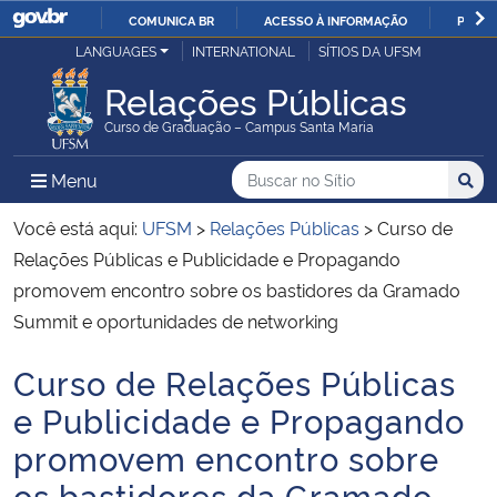
COMUNICA BR
ACESSO À INFORMAÇÃO
PARTI
Casa Civil
LANGUAGES
INTERNATIONAL
SÍTIOS DA UFSM
IR
PARA
Relações Públicas
Ministério da Justiça e Segurança Pública
O
Curso de Graduação – Campus Santa Maria
CONTEÚDO
Ministério da Defesa
Buscar no no Sítio
Busca
Busca:
Menu Principal do Sítio
Menu
Busc
Ministério das Relações Exteriores
Você está aqui:
UFSM
>
Relações Públicas
>
Curso de
Relações Públicas e Publicidade e Propagando
Ministério da Economia
promovem encontro sobre os bastidores da Gramado
Summit e oportunidades de networking
Ministério da Infraestrutura
Curso de Relações Públicas
Início do conteúdo
Ministério da Agricultura, Pecuária e Abastecimento
e Publicidade e Propagando
promovem encontro sobre
Ministério da Educação
os bastidores da Gramado