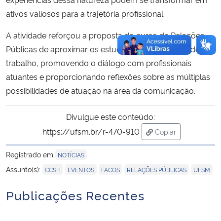
ativos valiosos para a trajetória profissional.
A atividade reforçou a proposta do curso de Relações
Públicas de aproximar os estudantes do mercado de
trabalho, promovendo o diálogo com profissionais
atuantes e proporcionando reflexões sobre as múltiplas
possibilidades de atuação na área da comunicação.
Divulgue este conteúdo:
https://ufsm.br/r-470-910
Copiar
para área de trans
Registrado em
NOTÍCIAS
,
,
,
,
Assunto(s):
CCSH
EVENTOS
FACOS
RELAÇÕES PÚBLICAS
UFSM
Publicações Recentes