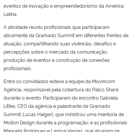
eventos de inovação e empreendedorismo da América
Latina.
Secretaria-Geral
A atividade reuniu profissionais que participaram
Secretaria de Governo
ativamente da Gramado Summit em diferentes frentes de
atuação, compartilhando suas vivências, desafios e
Gabinete de Segurança Institucional
percepções sobre o mercado da comunicação,
produção de eventos e construção de conexões
Advocacia-Geral da União
profissionais.
Banco Central do Brasil
Entre os convidados esteve a equipe da Movincom
Agência, responsável pela cobertura do Palco Share
Planalto
durante o evento. Participaram do encontro Gabriela
Littke, CEO da agência e palestrante da Gramado
Summit; Lucas Haigert, que ministrou uma mentoria de
Motion Design durante a programação; e as profissionais
Manuela Rodrigues e Larissa Vargas, que atuaram na