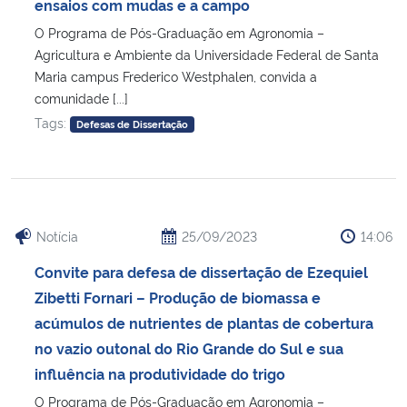
ensaios com mudas e a campo
O Programa de Pós-Graduação em Agronomia –
Secretaria-Geral
Agricultura e Ambiente da Universidade Federal de Santa
Maria campus Frederico Westphalen, convida a
Secretaria de Governo
comunidade [...]
Tags:
Defesas de Dissertação
Gabinete de Segurança Institucional
Advocacia-Geral da União
Banco Central do Brasil
Notícia
25/09/2023
14:06
Convite para defesa de dissertação de Ezequiel
Planalto
Zibetti Fornari – Produção de biomassa e
acúmulos de nutrientes de plantas de cobertura
no vazio outonal do Rio Grande do Sul e sua
influência na produtividade do trigo
O Programa de Pós-Graduação em Agronomia –