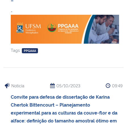
–
Ministério da Cidadania
-
Ministério da Saúde
Ministério de Minas e Energia
Ministério da Ciência, Tecnologia, Inovações e Comunicações
Tags:
PPGAAA
Ministério do Meio Ambiente
Ministério do Turismo
Notícia
05/10/2023
09:49
Ministério do Desenvolvimento Regional
Convite para defesa de dissertação de Karina
Chertok Bittencourt – Planejamento
Controladoria-Geral da União
experimental para as culturas da couve-flor e da
alface: definição do tamanho amostral ótimo em
Ministério da Mulher, da Família e dos Direitos Humanos