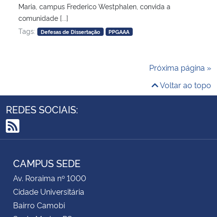
Maria, campus Frederico Westphalen, convida a
comunidade [...]
Tags:
Defesas de Dissertação
PPGAAA
Próxima página »
Voltar ao topo
REDES SOCIAIS:
RSS
CAMPUS SEDE
Av. Roraima nº 1000
Cidade Universitária
Bairro Camobi