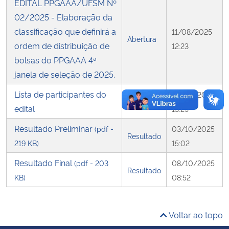
EDITAL PPGAAA/UFSM Nº
02/2025 - Elaboração da
Secretaria-Geral
classificação que definirá a
11/08/2025
Abertura
ordem de distribuição de
12:23
Secretaria de Governo
bolsas do PPGAAA 4ª
janela de seleção de 2025.
Gabinete de Segurança Institucional
Lista de participantes do
02/10/2025
Outro
Advocacia-Geral da União
edital
13:29
Resultado Preliminar
(pdf -
03/10/2025
Banco Central do Brasil
Resultado
219 KB)
15:02
Planalto
Resultado Final
(pdf - 203
08/10/2025
Resultado
KB)
08:52
Voltar ao topo