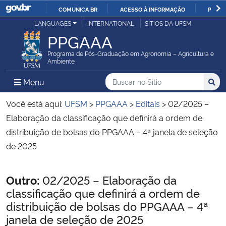
COMUNICA BR
ACESSO À INFORMAÇÃO
PARTI
Casa Civil
LANGUAGES
INTERNATIONAL
SÍTIOS DA UFSM
IR
PPGAAA
PARA
Ministério da Justiça e Segurança Pública
O
Programa de Pós-Graduação em Agronomia – Agricultura e
Ambiente
CONTEÚDO
Ministério da Defesa
Buscar no no Sítio
Busca
Busca:
Menu Principal do Sítio
Menu
Busc
Ministério das Relações Exteriores
Você está aqui:
UFSM
>
PPGAAA
>
Editais
>
02/2025 –
Elaboração da classificação que definirá a ordem de
Ministério da Economia
distribuição de bolsas do PPGAAA – 4ª janela de seleção
de 2025
Ministério da Infraestrutura
Início do conteúdo
Outro:
02/2025 – Elaboração da
Ministério da Agricultura, Pecuária e Abastecimento
classificação que definirá a ordem de
distribuição de bolsas do PPGAAA – 4ª
Ministério da Educação
janela de seleção de 2025