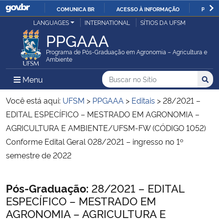
COMUNICA BR
ACESSO À INFORMAÇÃO
PARTI
Casa Civil
LANGUAGES
INTERNATIONAL
SÍTIOS DA UFSM
IR
PPGAAA
PARA
Ministério da Justiça e Segurança Pública
O
Programa de Pós-Graduação em Agronomia – Agricultura e
Ambiente
CONTEÚDO
Ministério da Defesa
Buscar no no Sítio
Busca
Busca:
Menu Principal do Sítio
Menu
Busc
Ministério das Relações Exteriores
Você está aqui:
UFSM
>
PPGAAA
>
Editais
>
28/2021 –
EDITAL ESPECÍFICO – MESTRADO EM AGRONOMIA –
Ministério da Economia
AGRICULTURA E AMBIENTE/UFSM-FW (CÓDIGO 1052)
Conforme Edital Geral 028/2021 – ingresso no 1º
Ministério da Infraestrutura
semestre de 2022
Ministério da Agricultura, Pecuária e Abastecimento
Início do conteúdo
Pós-Graduação:
28/2021 – EDITAL
ESPECÍFICO – MESTRADO EM
Ministério da Educação
AGRONOMIA – AGRICULTURA E