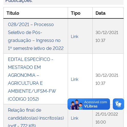
Publicações:
Título
Tipo
Data
Secretaria-Geral
028/2021 – Processo
Secretaria de Governo
Seletivo de Pós-
30/12/2021
Link
graduação – Ingresso no
10:37
Gabinete de Segurança Institucional
1º semestre letivo de 2022
Advocacia-Geral da União
EDITAL ESPECÍFICO -
MESTRADO EM
Banco Central do Brasil
AGRONOMIA –
30/12/2021
Link
AGRICULTURA E
10:37
Planalto
AMBIENTE/UFSM-FW
(CÓDIGO 1052)
Relação final de
21/01/2022
candidatos(as) inscritos(as)
Link
16:00
(pdf - 772 KB)