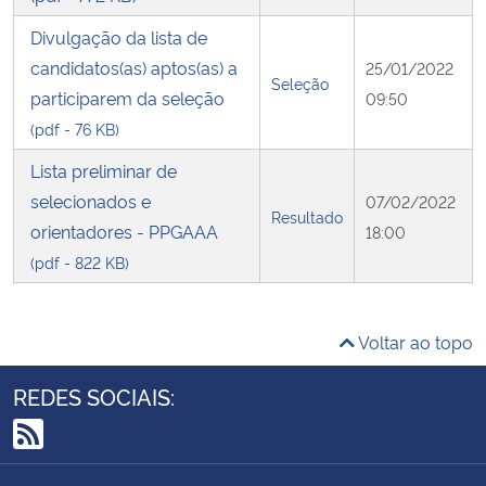
Divulgação da lista de
candidatos(as) aptos(as) a
25/01/2022
Seleção
participarem da seleção
09:50
(pdf - 76 KB)
Lista preliminar de
selecionados e
07/02/2022
Resultado
orientadores - PPGAAA
18:00
(pdf - 822 KB)
Voltar ao topo
REDES SOCIAIS:
RSS