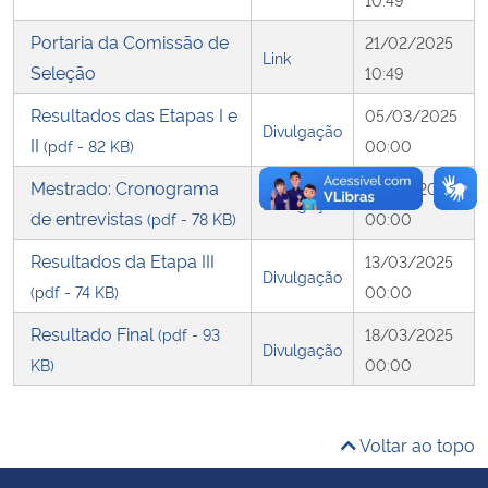
Portaria da Comissão de
21/02/2025
Secretaria-Geral
Link
Seleção
10:49
Secretaria de Governo
Resultados das Etapas I e
05/03/2025
Divulgação
II
(pdf - 82 KB)
00:00
Gabinete de Segurança Institucional
Mestrado: Cronograma
07/03/2025
Divulgação
de entrevistas
(pdf - 78 KB)
00:00
Advocacia-Geral da União
Resultados da Etapa III
13/03/2025
Divulgação
Banco Central do Brasil
(pdf - 74 KB)
00:00
Resultado Final
(pdf - 93
18/03/2025
Planalto
Divulgação
KB)
00:00
Voltar ao topo