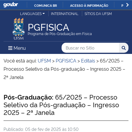
COMUNICA BR
ACESSO À INFORMAÇÃO
PARTI
Casa Civil
LANGUAGES
INTERNATIONAL
SÍTIOS DA UFSM
IR
PARA
PGFISICA
Ministério da Justiça e Segurança Pública
O
Programa de Pós-Graduação em Física
CONTEÚDO
Ministério da Defesa
Buscar no no Sítio
Busca
Busca:
Menu Principal do Sítio
Menu
Busc
Ministério das Relações Exteriores
Você está aqui:
UFSM
>
PGFISICA
>
Editais
>
65/2025 –
Processo Seletivo da Pós-graduação – Ingresso 2025 –
Ministério da Economia
2ª Janela
Ministério da Infraestrutura
Início do conteúdo
Pós-Graduação:
65/2025 – Processo
Seletivo da Pós-graduação – Ingresso
Ministério da Agricultura, Pecuária e Abastecimento
2025 – 2ª Janela
Ministério da Educação
Publicado:
05 de fev de 2025 às 10:50