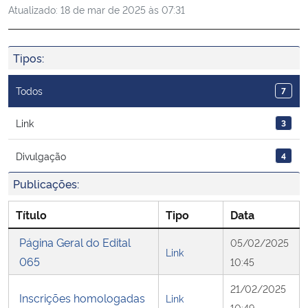
Atualizado:
18 de mar de 2025 às 07:31
Ministério da Cidadania
Ministério da Saúde
Tipos:
Ministério de Minas e Energia
Todos
7
Ministério da Ciência, Tecnologia, Inovações e Comunicações
Link
3
Divulgação
4
Ministério do Meio Ambiente
Publicações:
Ministério do Turismo
Título
Tipo
Data
Ministério do Desenvolvimento Regional
Página Geral do Edital
05/02/2025
Link
065
10:45
Controladoria-Geral da União
21/02/2025
Inscrições homologadas
Link
Ministério da Mulher, da Família e dos Direitos Humanos
10:49