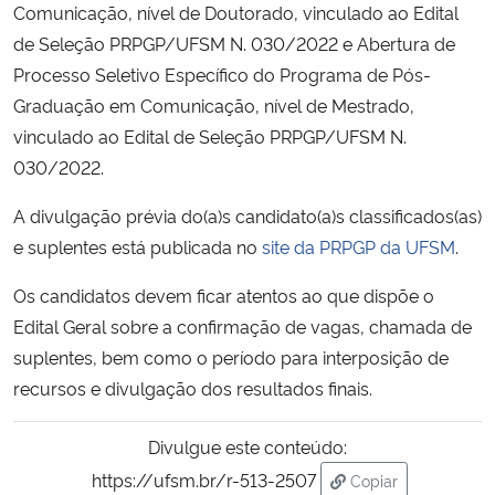
Comunicação, nível de Doutorado, vinculado ao Edital
de Seleção PRPGP/UFSM N. 030/2022 e Abertura de
Secretaria-Geral
Processo Seletivo Específico do Programa de Pós-
Graduação em Comunicação, nível de Mestrado,
Secretaria de Governo
vinculado ao Edital de Seleção PRPGP/UFSM N.
030/2022.
Gabinete de Segurança Institucional
A divulgação prévia do(a)s candidato(a)s classificados(as)
Advocacia-Geral da União
e suplentes está publicada no
site da PRPGP da UFSM
.
Banco Central do Brasil
Os candidatos devem ficar atentos ao que dispõe o
Edital Geral sobre a confirmação de vagas, chamada de
Planalto
suplentes, bem como o período para interposição de
recursos e divulgação dos resultados finais.
Divulgue este conteúdo:
https://ufsm.br/r-513-2507
Copiar