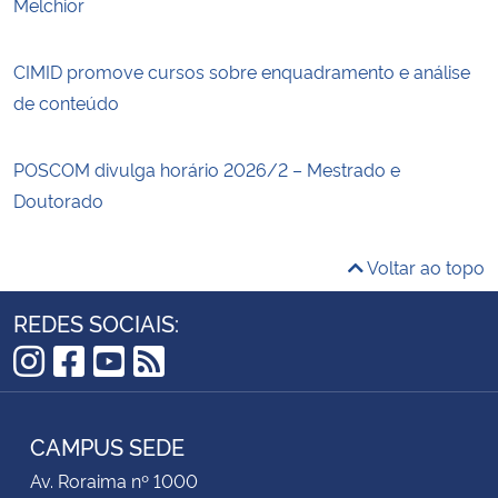
Melchior
CIMID promove cursos sobre enquadramento e análise
de conteúdo
POSCOM divulga horário 2026/2 – Mestrado e
Doutorado
Voltar ao topo
REDES SOCIAIS:
Instagram
Facebook
YouTube
RSS
CAMPUS SEDE
Av. Roraima nº 1000