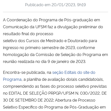
Publicado em
20/01/2023, 9h19
Ministério da Cidadania
Ministério da Saúde
A Coordenação do Programa de Pós-graduação em
Comunicação da UFSM faz a divulgação preliminar do
Ministério de Minas e Energia
resultado final do processo
seletivo dos Cursos de Mestrado e Doutorado para
Ministério da Ciência, Tecnologia, Inovações e Comunicações
ingresso no primeiro semestre de 2023, conforme
homologação da Comissão de Seleção do Programa em
Ministério do Meio Ambiente
reunião realizada no dia 9 de janeiro de 2023.
Ministério do Turismo
Encontra-se publicada, na
seção Editais do site do
Programa
, a planilha de avaliação do(a)s candidato(a)s,
Ministério do Desenvolvimento Regional
compreendendo as fases do processo seletivo previstas
no EDITAL DE SELEÇÃO PRPGP/UFSM N. 030/2022, DE
Controladoria-Geral da União
30 DE SETEMBRO DE 2022; Abertura de Processo
Seletivo Específico do Programa de Pós-Graduação em
Ministério da Mulher, da Família e dos Direitos Humanos