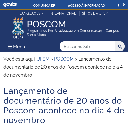
COMUNICA BR
ACESSO À INFORMAÇÃO
PARTI
Casa Civil
LANGUAGES
INTERNATIONAL
SÍTIOS DA UFSM
IR
POSCOM
PARA
Ministério da Justiça e Segurança Pública
O
Programa de Pós-Graduação em Comunicação – Campus
Santa Maria
CONTEÚDO
Ministério da Defesa
Buscar no no Sítio
Busca
Busca:
Menu Principal do Sítio
Menu
Busc
Ministério das Relações Exteriores
Você está aqui:
UFSM
>
POSCOM
>
Lançamento de
documentário de 20 anos do Poscom acontece no dia 4
Ministério da Economia
de novembro
Lançamento de
Ministério da Infraestrutura
Início do conteúdo
documentário de 20 anos do
Ministério da Agricultura, Pecuária e Abastecimento
Poscom acontece no dia 4 de
novembro
Ministério da Educação