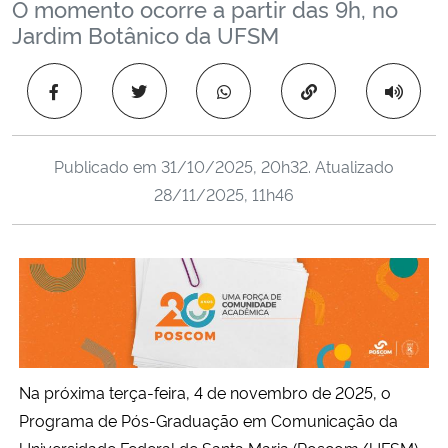
O momento ocorre a partir das 9h, no
Ministério da Cidadania
Jardim Botânico da UFSM
Ministério da Saúde
Copiar para área 
Ministério de Minas e Energia
Publicado em
31/10/2025, 20h32
. Atualizado
Ministério da Ciência, Tecnologia, Inovações e Comunicações
28/11/2025, 11h46
Ministério do Meio Ambiente
Ministério do Turismo
Ministério do Desenvolvimento Regional
Controladoria-Geral da União
Na próxima terça-feira, 4 de novembro de 2025, o
Programa de Pós-Graduação em Comunicação da
Ministério da Mulher, da Família e dos Direitos Humanos
Universidade Federal de Santa Maria (Poscom/UFSM)