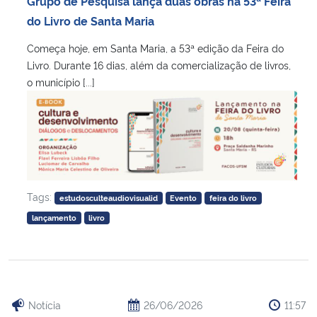
Grupo de Pesquisa lança duas obras na 53ª Feira
Ministério da Cidadania
do Livro de Santa Maria
Começa hoje, em Santa Maria, a 53ª edição da Feira do
Ministério da Saúde
Livro. Durante 16 dias, além da comercialização de livros,
o município [...]
Ministério de Minas e Energia
Ministério da Ciência, Tecnologia, Inovações e Comunicações
Ministério do Meio Ambiente
Tags:
estudosculteaudiovisualid
Evento
feira do livro
Ministério do Turismo
lançamento
livro
Ministério do Desenvolvimento Regional
Controladoria-Geral da União
Notícia
26/06/2026
11:57
Ministério da Mulher, da Família e dos Direitos Humanos