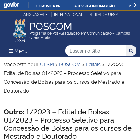
COMUNICA BR
ACESSO À INFORMAÇÃO
PARTI
Casa Civil
LANGUAGES
INTERNATIONAL
SÍTIOS DA UFSM
IR
POSCOM
PARA
Ministério da Justiça e Segurança Pública
O
Programa de Pós-Graduação em Comunicação – Campus
Santa Maria
CONTEÚDO
Ministério da Defesa
Buscar no no Sítio
Busca
Busca:
Menu Principal do Sítio
Menu
Busc
Ministério das Relações Exteriores
Você está aqui:
UFSM
>
POSCOM
>
Editais
>
1/2023 –
Edital de Bolsas 01/2023 – Processo Seletivo para
Ministério da Economia
Concessão de Bolsas para os cursos de Mestrado e
Doutorado
Ministério da Infraestrutura
Início do conteúdo
Outro:
1/2023 – Edital de Bolsas
Ministério da Agricultura, Pecuária e Abastecimento
01/2023 – Processo Seletivo para
Concessão de Bolsas para os cursos de
Ministério da Educação
Mestrado e Doutorado