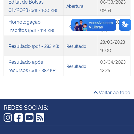
Edital de Bolsas
08/03/2023
Abertura
01/2023
(pdf - 100 KB)
09:54
Secretaria-Geral
Homologação
22/03/2023
Homologação
Inscritos
Secretaria de Governo
(pdf - 114 KB)
10:27
28/03/2023
Resultado
Gabinete de Segurança Institucional
(pdf - 283 KB)
Resultado
16:00
Resultado após
Advocacia-Geral da União
03/04/2023
Resultado
recursos
(pdf - 382 KB)
12:25
Banco Central do Brasil
Voltar ao topo
Planalto
REDES SOCIAIS:
Instagram
Facebook
YouTube
RSS