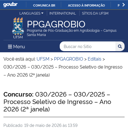
COMUNICA BR
ACESSO À INFORMAÇÃO
PARTI
Casa Civil
LANGUAGES
INTERNATIONAL
SÍTIOS DA UFSM
IR
PPGAGROBIO
PARA
Ministério da Justiça e Segurança Pública
O
Programa de Pós-Graduação em Agrobiologia – Campus
Santa Maria
CONTEÚDO
Ministério da Defesa
Buscar no no Sítio
Busca
Busca:
Menu Principal do Sítio
Menu
Busc
Ministério das Relações Exteriores
Você está aqui:
UFSM
>
PPGAGROBIO
>
Editais
>
030/2026 – 030/2025 – Processo Seletivo de Ingresso
Ministério da Economia
– Ano 2026 (2ª janela)
Ministério da Infraestrutura
Início do conteúdo
Concurso:
030/2026 – 030/2025 –
Processo Seletivo de Ingresso – Ano
Ministério da Agricultura, Pecuária e Abastecimento
2026 (2ª janela)
Ministério da Educação
Publicado:
19 de maio de 2026 às 13:59