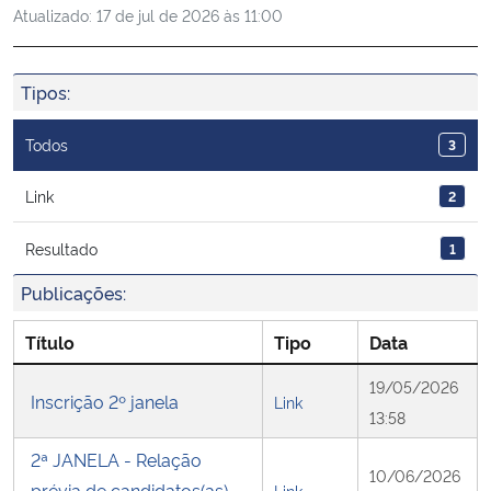
Atualizado:
17 de jul de 2026 às 11:00
Ministério da Cidadania
Ministério da Saúde
Tipos:
Ministério de Minas e Energia
Todos
3
Ministério da Ciência, Tecnologia, Inovações e Comunicações
Link
2
Resultado
1
Ministério do Meio Ambiente
Publicações:
Ministério do Turismo
Título
Tipo
Data
Ministério do Desenvolvimento Regional
19/05/2026
Inscrição 2º janela
Link
13:58
Controladoria-Geral da União
2ª JANELA - Relação
10/06/2026
Ministério da Mulher, da Família e dos Direitos Humanos
prévia de candidatos(as)
Link