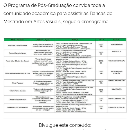
O Programa de Pós-Graduação convida toda a
Ministério da Cidadania
comunidade
acadêmica
para assistir as Bancas do
Ministério da Saúde
Mestrado em Artes Visuais, segue o cronograma:
Ministério de Minas e Energia
Ministério da Ciência, Tecnologia, Inovações e Comunicações
Ministério do Meio Ambiente
Ministério do Turismo
Ministério do Desenvolvimento Regional
Controladoria-Geral da União
Divulgue este conteúdo:
Ministério da Mulher, da Família e dos Direitos Humanos