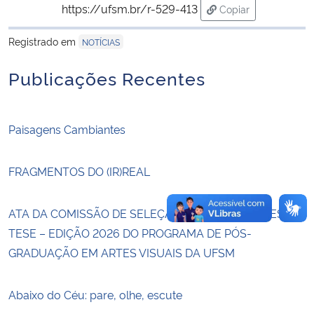
https://ufsm.br/r-529-413
Copiar
para área de trans
Secretaria-Geral
Registrado em
NOTÍCIAS
Secretaria de Governo
Publicações Recentes
Gabinete de Segurança Institucional
Paisagens Cambiantes
Advocacia-Geral da União
FRAGMENTOS DO (IR)REAL
Banco Central do Brasil
ATA DA COMISSÃO DE SELEÇÃO DO PRÊMIO CAPES DE
Planalto
TESE – EDIÇÃO 2026 DO PROGRAMA DE PÓS-
GRADUAÇÃO EM ARTES VISUAIS DA UFSM
Abaixo do Céu: pare, olhe, escute