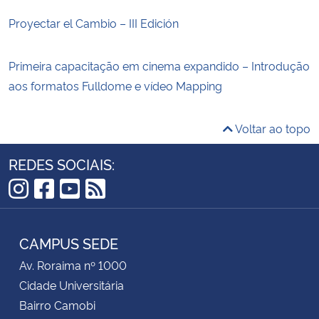
Proyectar el Cambio – III Edición
Primeira capacitação em cinema expandido – Introdução
aos formatos Fulldome e vídeo Mapping
Voltar ao topo
REDES SOCIAIS:
Instagram
Facebook
YouTube
RSS
CAMPUS SEDE
Av. Roraima nº 1000
Cidade Universitária
Bairro Camobi