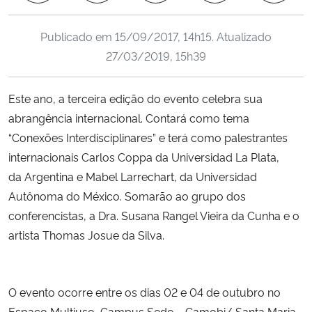
Ministério da Cidadania
Publicado em
15/09/2017, 14h15
. Atualizado
Ministério da Saúde
27/03/2019, 15h39
Ministério de Minas e Energia
Este ano, a terceira edição do evento celebra sua
abrangência internacional. Contará como tema
Ministério da Ciência, Tecnologia, Inovações e Comunicações
“Conexões Interdisciplinares” e terá como palestrantes
internacionais Carlos Coppa da Universidad La Plata,
Ministério do Meio Ambiente
da Argentina e Mabel Larrechart, da Universidad
Autônoma do México. Somarão ao grupo dos
Ministério do Turismo
conferencistas, a Dra. Susana Rangel Vieira da Cunha e o
artista Thomas Josue da Silva.
Ministério do Desenvolvimento Regional
Controladoria-Geral da União
O evento ocorre entre os dias 02 e 04 de outubro no
Ministério da Mulher, da Família e dos Direitos Humanos
Espaço Multiuso, Campus Sede – Camobi/ Santa Maria.