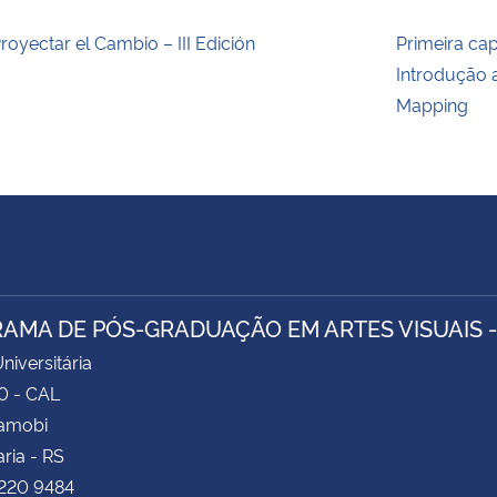
royectar el Cambio – III Edición
Primeira ca
Introdução 
Mapping
AMA DE PÓS-GRADUAÇÃO EM ARTES VISUAIS 
niversitária
0 - CAL
Camobi
ria - RS
3220 9484