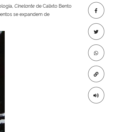
ologia,
Cinelante
de Calixto Bento
mentos se expandem de
Copiar para áre