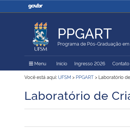
Casa Civil
Ministério da Justiça e
Segurança Pública
PPGART
Ministério da Agricultura,
Ministério da Educação
Programa de Pós-Graduação em A
Pecuária e Abastecimento
Menu Principal do Sítio
Menu
Início
Ingresso 2026
Contato
Ministério do Meio Ambiente
Ministério do Turismo
Você está aqui:
UFSM
>
PPGART
>
Laboratório d
Laboratório de Cr
Início do conteúdo
Secretaria de Governo
Gabinete de Segurança
Institucional