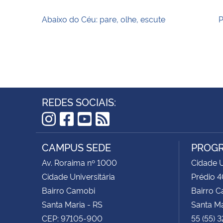
Abaixo do Céu: pare, olhe, escute
P
REDES SOCIAIS:
Instagram
Facebook
YouTube
RSS
CAMPUS SEDE
PROGR
Av. Roraima nº 1000
Cidade U
Cidade Universitária
Prédio 4
Bairro Camobi
Bairro 
Santa Maria - RS
Santa Ma
CEP: 97105-900
55 (55) 