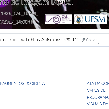
e este conteúdo:
https://ufsm.br/r-529-442
Copiar
para área de
RAGMENTOS DO (IR)REAL
ATA DA CO
CAPES DE T
PROGRAMA 
VISUAIS D