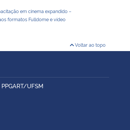
pacitação em cinema expandido –
aos formatos Fulldome e vídeo
Voltar ao topo
- PPGART/UFSM