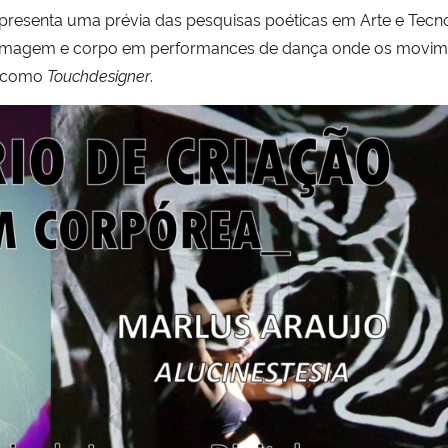
presenta uma prévia das pesquisas poéticas em Arte e Tecn
am imagem e corpo em performances de dança onde os movi
como
Touchdesigner
.