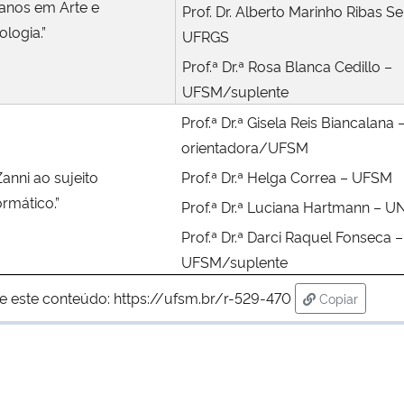
nos em Arte e
Prof. Dr. Alberto Marinho Ribas S
ologia.”
UFRGS
Prof.ª Dr.ª Rosa Blanca Cedillo –
UFSM/suplente
Prof.ª Dr.ª Gisela Reis Biancalana 
orientadora/UFSM
anni ao sujeito
Prof.ª Dr.ª Helga Correa – UFSM
rmático.”
Prof.ª Dr.ª Luciana Hartmann – U
Prof.ª Dr.ª Darci Raquel Fonseca –
UFSM/suplente
e este conteúdo:
https://ufsm.br/r-529-470
Copiar
para área de