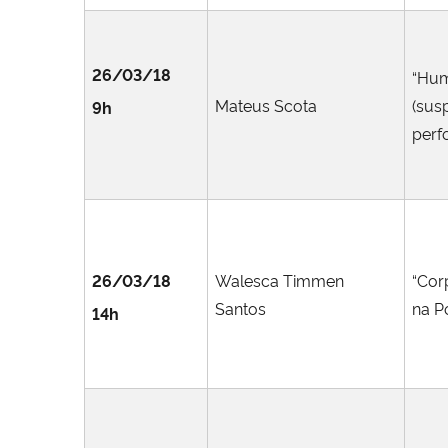
26/03/18
“Hum
Mateus Scota
(sus
9h
perf
26/03/18
Walesca Timmen
“Cor
Santos
na P
14h