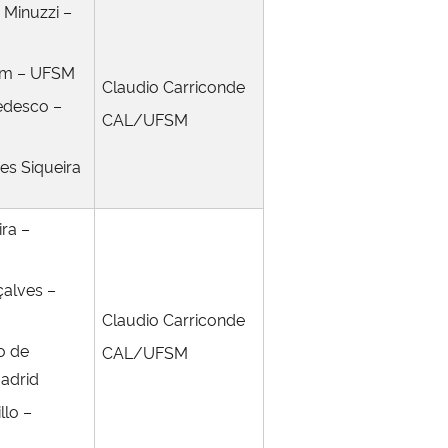
 Minuzzi –
aim – UFSM
Claudio Carriconde
Tedesco –
CAL/UFSM
es Siqueira
ira –
çalves –
Claudio Carriconde
ro de
CAL/UFSM
adrid
llo –