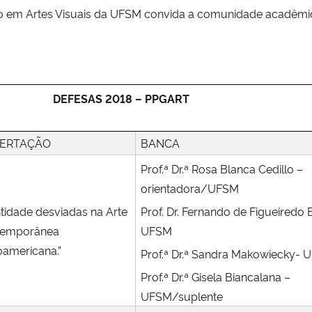
m Artes Visuais da UFSM convida a comunidade acadêmica 
DEFESAS 2018 – PPGART
SERTAÇÃO
BANCA
Prof.ª Dr.ª Rosa Blanca Cedillo –
orientadora/UFSM
ntidade desviadas na Arte
Prof. Dr. Fernando de Figueiredo B
temporânea
UFSM
noamericana.”
Prof.ª Dr.ª Sandra Makowiecky-
Prof.ª Dr.ª Gisela Biancalana –
UFSM/suplente