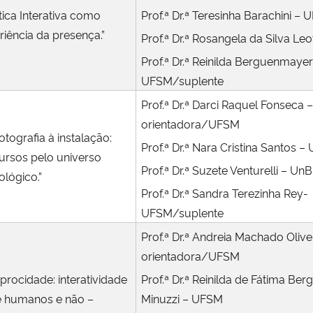
tica Interativa como
Prof.ª Dr.ª Teresinha Barachini –
riência da presença.”
Prof.ª Dr.ª Rosangela da Silva L
Prof.ª Dr.ª Reinilda Berguenmayer
UFSM/suplente
Prof.ª Dr.ª Darci Raquel Fonseca 
orientadora/UFSM
otografia à instalação:
Prof.ª Dr.ª Nara Cristina Santos 
ursos pelo universo
Prof.ª Dr.ª Suzete Venturelli – UnB
lógico.”
Prof.ª Dr.ª Sandra Terezinha Rey-
UFSM/suplente
Prof.ª Dr.ª Andreia Machado Olive
orientadora/UFSM
iprocidade: interatividade
Prof.ª Dr.ª Reinilda de Fátima B
e humanos e não –
Minuzzi – UFSM