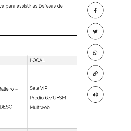
para assistir as Defesas de
LOCAL
Copiar para áre
Sala VIP
alieiro –
Prédio 67/UFSM
 UDESC
Multiweb