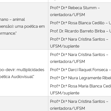
Prof.ª Dr.ª Rebeca Stumm –
orientadora/UFSM
ano – animal
Prof.ª Dr.ª Rosa Blanca Cedillo –
pensão): uma poética em
Prof. Dr. Ricardo Barreto Biriba 
ormance.”
Prof.ª Dr.ª Nara Cristina Santos –
UFSM/suplente
Prof.ª Dr.ª Nara Cristina Santos –
orientadora/UFSM
po-devir: multiplicidades
Prof.ª Dr.ª Darci Raquel Fonseca
oética Audiovisual.”
Prof.ª Dr.ª Niura Legramente Rib
Prof.ª Dr.ª Rosa Maria Blanca Cedi
UFSM/suplente
Prof.ª Dr.ª Nara Cristina Santos –
orientadora/UFSM