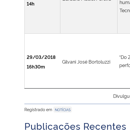
huma
14h
Tecn
29/03/2018
“Do Z
Gilvani José Bortoluzzi
perfo
16h30m
Divulgu
Registrado em
NOTÍCIAS
Publicações Recentes