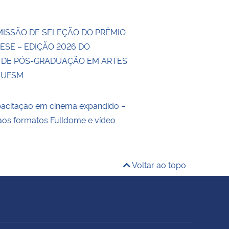
MISSÃO DE SELEÇÃO DO PRÊMIO
ESE – EDIÇÃO 2026 DO
DE PÓS-GRADUAÇÃO EM ARTES
A UFSM
pacitação em cinema expandido –
aos formatos Fulldome e vídeo
Voltar ao topo