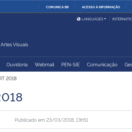
COMUNICA BR
ACESSO À INFORMAÇÃO
Ministério da Defesa
Ministério das Relações
Mini
IR
LANGUAGES
INTERNATI
Exteriores
PARA
O
Ministério da Cidadania
Ministério da Saúde
Mini
CONTEÚDO
rtes Visuais
Ouvidoria
Webmail
PEN-SIE
Comunicação
Ges
Ministério do
Controladoria-Geral da
Mini
Desenvolvimento Regional
União
Famí
RT 2018
Hum
2018
Advocacia-Geral da União
Banco Central do Brasil
Plan
Publicado em
23/03/2018, 13h51