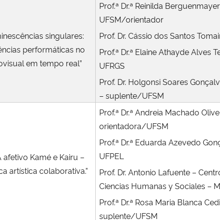
Prof.ª Dr.ª Reinilda Berguenmayer
UFSM/orientador
inescências singulares:
Prof. Dr. Cássio dos Santos Tom
uências performáticas no
Prof.ª Dr.ª Elaine Athayde Alves 
ovisual em tempo real”
UFRGS
Prof. Dr.
Holgonsi Soares Gonçalv
– suplente/UFSM
Prof.ª Dr.ª Andreia Machado Olive
orientadora/UFSM
Prof.ª Dr.ª Eduarda Azevedo Gon
UFPEL
 afetivo Kamé e Kairu –
ca artística colaborativa.”
Prof. Dr. Antonio Lafuente – Cent
Ciencias Humanas y Sociales – M
Prof.ª Dr.ª Rosa Maria Blanca Cedi
suplente/UFSM