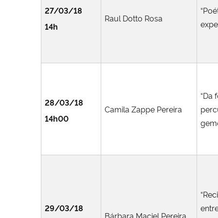
27/03/18
“Poé
Raul Dotto Rosa
expe
14h
“Da f
28/03/18
Camila Zappe Pereira
perc
14h00
gemo
“Rec
29/03/18
entr
Bárbara Maciel Pereira