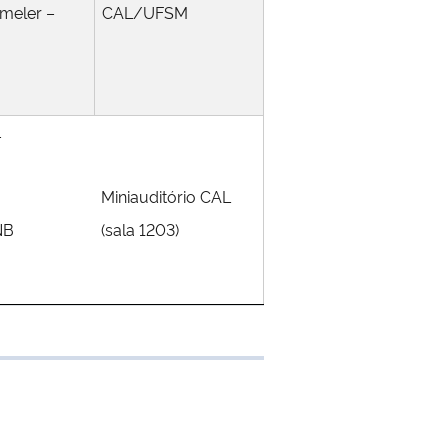
emeler –
CAL/UFSM
–
Miniauditório CAL
NB
(sala 1203)
 transferência