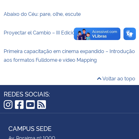
Abaixo do Céu: pare, olhe, escute
Secretaria-Geral
Secretaria de Governo
Proyectar el Cambio – III Edición
Gabinete de Segurança Institucional
Primeira capacitação em cinema expandido – Introdução
aos formatos Fulldome e vídeo Mapping
Advocacia-Geral da União
Voltar ao topo
Banco Central do Brasil
REDES SOCIAIS:
Planalto
Instagram
Facebook
YouTube
RSS
CAMPUS SEDE
Av. Roraima nº 1000