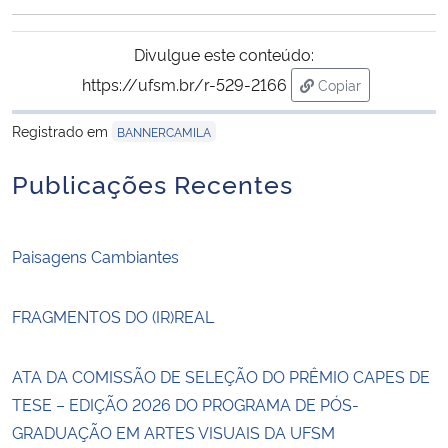
Ministério da Cidadania
Divulgue este conteúdo:
Ministério da Saúde
https://ufsm.br/r-529-2166
Copiar
para área de tran
Ministério de Minas e Energia
Registrado em
BANNERCAMILA
Publicações Recentes
Ministério da Ciência, Tecnologia, Inovações e Comunicações
Ministério do Meio Ambiente
Paisagens Cambiantes
Ministério do Turismo
FRAGMENTOS DO (IR)REAL
Ministério do Desenvolvimento Regional
ATA DA COMISSÃO DE SELEÇÃO DO PRÊMIO CAPES DE
Controladoria-Geral da União
TESE – EDIÇÃO 2026 DO PROGRAMA DE PÓS-
GRADUAÇÃO EM ARTES VISUAIS DA UFSM
Ministério da Mulher, da Família e dos Direitos Humanos