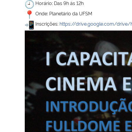
Horário: Das 9h às 12h
Onde: Planetário da UFSM
Inscrições:
https://drive.
google.com/drive