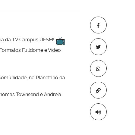
ceria da TV Campus UFSM!
 Formatos Fulldome e Vídeo
 comunidade, no Planetário da
Copiar para áre
 Thomas Townsend e Andreia