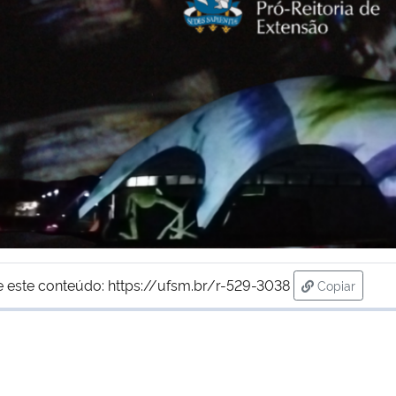
e este conteúdo:
https://ufsm.br/r-529-3038
Copiar
para área d