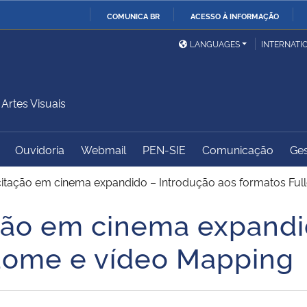
COMUNICA BR
ACESSO À INFORMAÇÃO
Ministério da Defesa
Ministério das Relações
Mini
IR
LANGUAGES
INTERNATI
Exteriores
PARA
O
Ministério da Cidadania
Ministério da Saúde
Mini
CONTEÚDO
rtes Visuais
Ouvidoria
Webmail
PEN-SIE
Comunicação
Ges
Ministério do
Controladoria-Geral da
Mini
Desenvolvimento Regional
União
Famí
citação em cinema expandido – Introdução aos formatos Fu
Hum
ção em cinema expandi
Advocacia-Geral da União
Banco Central do Brasil
Plan
ldome e vídeo Mapping