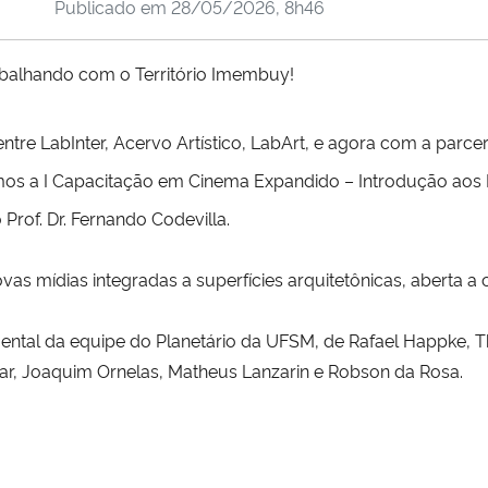
Publicado em
28/05/2026, 8h46
balhando com o Território Imembuy!
tre LabInter, Acervo Artístico, LabArt, e agora com a par
amos a I Capacitação em Cinema Expandido – Introdução aos
Prof. Dr. Fernando Codevilla.
as mídias integradas a superfícies arquitetônicas, aberta a
ntal da equipe do Planetário da UFSM, de Rafael Happke,
guiar, Joaquim Ornelas, Matheus Lanzarin e Robson da Rosa.