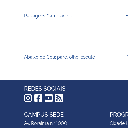
Paisagens Cambiantes
F
Abaixo do Céu: pare, olhe, escute
P
REDES SOCIAIS:
Instagram
Facebook
YouTube
RSS
CAMPUS SEDE
PROGR
Av. Roraima nº 1000
Cidade U