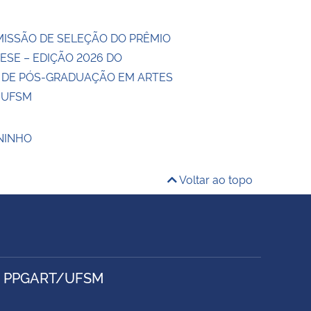
MISSÃO DE SELEÇÃO DO PRÊMIO
ESE – EDIÇÃO 2026 DO
DE PÓS-GRADUAÇÃO EM ARTES
A UFSM
 NINHO
Voltar ao topo
- PPGART/UFSM