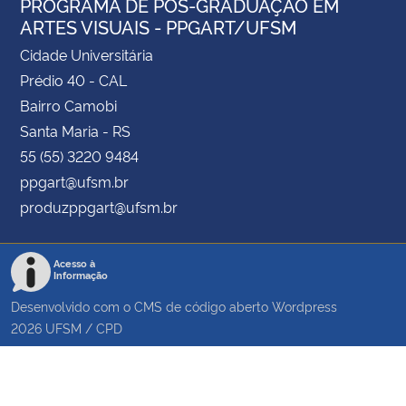
PROGRAMA DE PÓS-GRADUAÇÃO EM
ARTES VISUAIS - PPGART/UFSM
Cidade Universitária
Prédio 40 - CAL
Bairro Camobi
Santa Maria - RS
55 (55) 3220 9484
ppgart@ufsm.br
produzppgart@ufsm.br
Acesso à
Informação
Desenvolvido com o CMS de código aberto
Wordpress
2026
UFSM
/
CPD