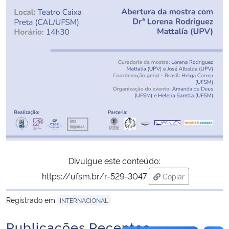
Secretaria-Geral
Secretaria de Governo
Gabinete de Segurança Institucional
Advocacia-Geral da União
Banco Central do Brasil
Planalto
Divulgue este conteúdo:
https://ufsm.br/r-529-3047
Copiar
para área de tran
Registrado em
INTERNACIONAL
Publicações Recentes