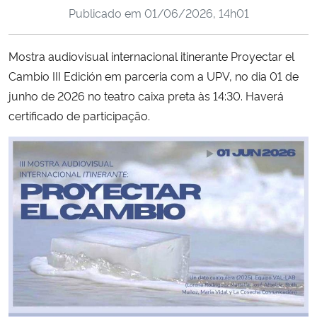
Publicado em
01/06/2026, 14h01
Ministério da Cidadania
Ministério da Saúde
Mostra audiovisual internacional itinerante Proyectar el
Cambio III Edición em parceria com a UPV, no dia 01 de
Ministério de Minas e Energia
junho de 2026 no teatro caixa preta às 14:30. Haverá
certificado de participação.
Ministério da Ciência, Tecnologia, Inovações e Comunicações
Ministério do Meio Ambiente
Ministério do Turismo
Ministério do Desenvolvimento Regional
Controladoria-Geral da União
Ministério da Mulher, da Família e dos Direitos Humanos