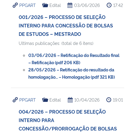
PPGART
Edital
03/06/2026
17:42
Ministério da Cidadania
001/2026 – PROCESSO DE SELEÇÃO
Ministério da Saúde
INTERNO PARA CONCESSÃO DE BOLSAS
DE ESTUDOS – MESTRADO
Ministério de Minas e Energia
Ultimas publicações: (total de 6 itens)
Ministério da Ciência, Tecnologia, Inovações e Comunicações
03/06/2026 – Retificação do Resultado final
– Retificação (pdf 206 KB)
Ministério do Meio Ambiente
28/05/2026 – Retificação do resultado da
homologação… – Homologação (pdf 321 KB)
Ministério do Turismo
PPGART
Edital
10/04/2026
19:01
Ministério do Desenvolvimento Regional
004/2026 – PROCESSO DE SELEÇÃO
Controladoria-Geral da União
INTERNO PARA
CONCESSÃO/PRORROGAÇÃO DE BOLSAS
Ministério da Mulher, da Família e dos Direitos Humanos