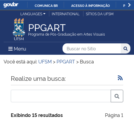
COMUNICA BR
ACESSO À INFORMAÇÃO
PARTI
Casa Civil
LANGUAGES
INTERNATIONAL
SÍTIOS DA UFSM
IR
PARA
PPGART
Ministério da Justiça e Segurança Pública
O
Programa de Pós-Graduação em Artes Visuais
CONTEÚDO
Ministério da Defesa
Buscar no no Sítio
Busca
Busca:
Menu Principal do Sítio
Menu
Busc
Ministério das Relações Exteriores
Você está aqui:
UFSM
>
PPGART
>
Busca
Ministério da Economia
Início do conteúdo
Realize uma busca:
Ministério da Infraestrutura
Ministério da Agricultura, Pecuária e Abastecimento
Exibindo 15 resultados
Página 1
Ministério da Educação