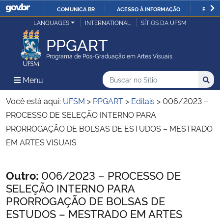
COMUNICA BR
ACESSO À INFORMAÇÃO
PARTI
Casa Civil
LANGUAGES
INTERNATIONAL
SÍTIOS DA UFSM
IR
PARA
PPGART
Ministério da Justiça e Segurança Pública
O
Programa de Pós-Graduação em Artes Visuais
CONTEÚDO
Ministério da Defesa
Buscar no no Sítio
Busca
Busca:
Menu Principal do Sítio
Menu
Busc
Ministério das Relações Exteriores
Você está aqui:
UFSM
>
PPGART
>
Editais
>
006/2023 –
PROCESSO DE SELEÇÃO INTERNO PARA
Ministério da Economia
PRORROGAÇÃO DE BOLSAS DE ESTUDOS – MESTRADO
EM ARTES VISUAIS
Ministério da Infraestrutura
Início do conteúdo
Outro:
006/2023 – PROCESSO DE
Ministério da Agricultura, Pecuária e Abastecimento
SELEÇÃO INTERNO PARA
PRORROGAÇÃO DE BOLSAS DE
Ministério da Educação
ESTUDOS – MESTRADO EM ARTES