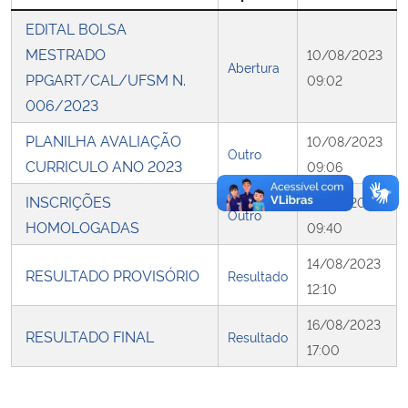
EDITAL BOLSA
Secretaria-Geral
MESTRADO
10/08/2023
Abertura
PPGART/CAL/UFSM N.
09:02
Secretaria de Governo
006/2023
Gabinete de Segurança Institucional
PLANILHA AVALIAÇÃO
10/08/2023
Outro
CURRICULO ANO 2023
09:06
Advocacia-Geral da União
INSCRIÇÕES
14/08/2023
Outro
HOMOLOGADAS
09:40
Banco Central do Brasil
14/08/2023
RESULTADO PROVISÓRIO
Resultado
Planalto
12:10
16/08/2023
RESULTADO FINAL
Resultado
17:00