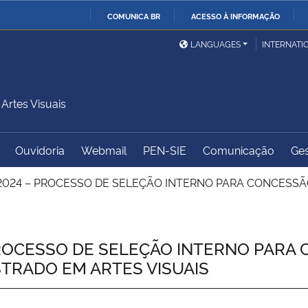
COMUNICA BR
ACESSO À INFORMAÇÃO
Ministério da Defesa
Ministério das Relações
Mini
IR
LANGUAGES
INTERNATI
Exteriores
PARA
O
Ministério da Cidadania
Ministério da Saúde
Mini
CONTEÚDO
rtes Visuais
Ouvidoria
Webmail
PEN-SIE
Comunicação
Ges
Ministério do
Controladoria-Geral da
Mini
Desenvolvimento Regional
União
Famí
2024 – PROCESSO DE SELEÇÃO INTERNO PARA CONCESSÃ
Hum
Advocacia-Geral da União
Banco Central do Brasil
Plan
ROCESSO DE SELEÇÃO INTERNO PARA
TRADO EM ARTES VISUAIS