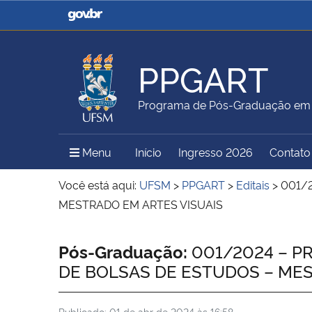
Casa Civil
Ministério da Justiça e
Segurança Pública
PPGART
Ministério da Agricultura,
Ministério da Educação
Programa de Pós-Graduação em A
Pecuária e Abastecimento
Menu Principal do Sítio
Menu
Início
Ingresso 2026
Contato
Ministério do Meio Ambiente
Ministério do Turismo
Você está aqui:
UFSM
>
PPGART
>
Editais
>
001/
MESTRADO EM ARTES VISUAIS
Secretaria de Governo
Gabinete de Segurança
Início do conteúdo
Pós-Graduação:
001/2024 – P
Institucional
DE BOLSAS DE ESTUDOS – MES
Publicado:
01 de abr de 2024 às 16:58