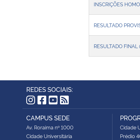
INSCRIÇÕES HOM
RESULTADO PROVI
RESULTADO FINAL
REDES SOCIAIS:
Instagram
Facebook
YouTube
RSS
CAMPUS SEDE
PROGR
Av. Roraima nº 1000
Cidade U
Cidade Universitária
Prédio 4