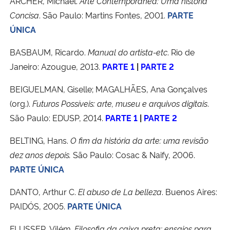
ARCHER, Michael.
Arte Contemporânea: Uma história
Concisa
. São Paulo: Martins Fontes, 2001.
PARTE
ÚNICA
BASBAUM, Ricardo.
Manual do artista-etc
. Rio de
Janeiro: Azougue, 2013.
PARTE 1
|
PARTE 2
BEIGUELMAN, Giselle; MAGALHÃES, Ana Gonçalves
(org.).
Futuros Possíveis: arte, museu e arquivos digitais
.
São Paulo: EDUSP, 2014.
PARTE 1
|
PARTE 2
BELTING, Hans.
O fim da história da arte: uma revisão
dez anos depois.
São Paulo: Cosac & Naify, 2006.
PARTE ÚNICA
DANTO, Arthur C.
El abuso de La belleza
. Buenos Aires:
PAIDÓS, 2005.
PARTE ÚNICA
FLUSSER, Vilém.
Filosofia da caixa preta: ensaios para