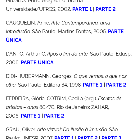
Universidade/UFRGS, 2002.
PARTE 1
|
PARTE 2
CAUQUELIN, Anne.
Arte Contemporânea: uma
Introdução.
São Paulo: Martins Fontes, 2005.
PARTE
ÚNICA
DANTO, Arthur C.
Após o fim da arte.
São Paulo: Edusp,
2006.
PARTE ÚNICA
DIDI-HUBERMANN, Georges.
O que vemos, o que nos
olha.
São Paulo: Editora 34, 1998.
PARTE 1
|
PARTE 2
FERREIRA, Glória. COTRIM, Cecilia (org.).
Escritos de
artistas – anos 60/70.
Rio de Janeiro: ZAHAR,
2006.
PARTE 1
|
PARTE 2
GRAU, Oliver.
Arte virtual: Da ilusão à imersão.
São
Paulo: UNESP, 2007.
PARTE 1
|
PARTE 2
|
PARTE 3