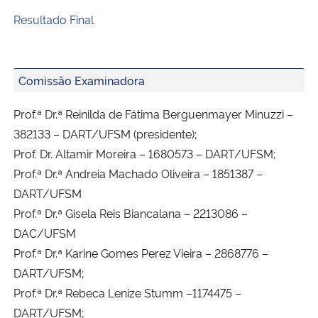
Resultado Final
Comissão Examinadora
Prof.ª Dr.ª Reinilda de Fátima Berguenmayer Minuzzi –
382133 – DART/UFSM (presidente);
Prof. Dr. Altamir Moreira – 1680573 – DART/UFSM;
Prof.ª Dr.ª Andreia Machado Oliveira – 1851387 –
DART/UFSM
Prof.ª Dr.ª Gisela Reis Biancalana – 2213086 –
DAC/UFSM
Prof.ª Dr.ª Karine Gomes Perez Vieira – 2868776 –
DART/UFSM;
Prof.ª Dr.ª Rebeca Lenize Stumm –1174475 –
DART/UFSM;