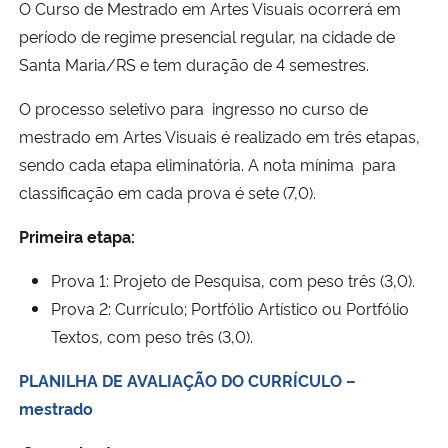
O Curso de Mestrado em Artes Visuais ocorrerá em
Ministério da Cidadania
período de regime presencial regular, na cidade de
Santa Maria/RS e tem duração de 4 semestres.
Ministério da Saúde
O processo seletivo para ingresso no curso de
Ministério de Minas e Energia
mestrado em Artes Visuais é realizado em três etapas,
sendo cada etapa eliminatória. A nota mínima para
Ministério da Ciência, Tecnologia, Inovações e Comunicações
classificação em cada prova é sete (7,0).
Ministério do Meio Ambiente
Primeira etapa:
Prova 1: Projeto de Pesquisa, com peso três (3,0).
Ministério do Turismo
Prova 2: Currículo; Portfólio Artístico ou Portfólio
Textos, com peso três (3,0).
Ministério do Desenvolvimento Regional
PLANILHA DE AVALIAÇÃO DO CURRÍCULO –
Controladoria-Geral da União
mestrado
Ministério da Mulher, da Família e dos Direitos Humanos