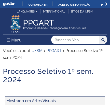
COMUNICA BR
ACESSO À INFORMAÇÃO
PARTI
Casa Civil
LANGUAGES
INTERNATIONAL
SÍTIOS DA UFSM
IR
PARA
PPGART
Ministério da Justiça e Segurança Pública
O
Programa de Pós-Graduação em Artes Visuais
CONTEÚDO
Ministério da Defesa
Buscar no no Sítio
Busca
Busca:
Menu Principal do Sítio
Menu
Busc
Ministério das Relações Exteriores
Você está aqui:
UFSM
>
PPGART
>
Processo Seletivo 1º
sem. 2024
Ministério da Economia
Processo Seletivo 1º sem.
Início do conteúdo
Ministério da Infraestrutura
2024
Ministério da Agricultura, Pecuária e Abastecimento
Mestrado em Artes Visuais
Ministério da Educação