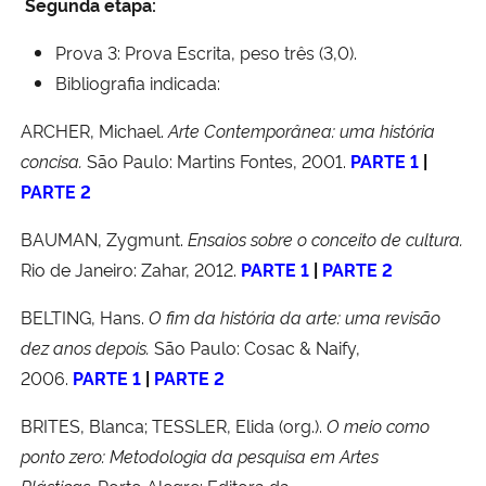
Segunda etapa:
Prova 3: Prova Escrita, peso três (3,0).
Secretaria-Geral
Bibliografia indicada:
Secretaria de Governo
ARCHER, Michael.
Arte Contemporânea: uma história
concisa.
São Paulo: Martins Fontes, 2001.
PARTE 1
|
Gabinete de Segurança Institucional
PARTE 2
Advocacia-Geral da União
BAUMAN, Zygmunt.
Ensaios sobre o conceito de cultura.
Rio de Janeiro: Zahar, 2012.
PARTE 1
|
PARTE 2
Banco Central do Brasil
BELTING, Hans.
O fim da história da arte: uma revisão
Planalto
dez anos depois.
São Paulo: Cosac & Naify,
2006.
PARTE 1
|
PARTE 2
BRITES, Blanca; TESSLER, Elida (org.).
O meio como
ponto zero: Metodologia da pesquisa em Artes
Plásticas.
Porto Alegre: Editora da