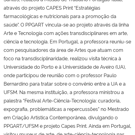
Ministério da Cidadania
através do projeto CAPES Print “Estratégias
farmacológicas e nutricionais para a promoção da
Ministério da Saúde
saúde”. O PPGART vincula-se ao projeto através da linha
Arte e Tecnologia com ações transdisciplinares em arte,
Ministério de Minas e Energia
ciência e tecnologia. Em Portugal, a professora reuniu-se
com pesquisadores da área de Artes que atuam com
Ministério da Ciência, Tecnologia, Inovações e Comunicações
foco na transdisciplinaridade, realizou visita técnica à
Universidade do Porto e à Universidade de Aveiro (UA),
Ministério do Meio Ambiente
onde participou de reunião com o professor Paulo
Bernardino para tratar sobre o convênio entre a UA e a
Ministério do Turismo
UFSM. Na mesma instituição, a professora ministrou a
palestra “Festival Arte-Ciência-Tecnologia: curadoria,
Ministério do Desenvolvimento Regional
expografia, problemáticas a repercussões” no Mestrado
em Criação Artística Contemporânea, divulgando o
Controladoria-Geral da União
PPGART/UFSM e projeto Capes Print. Ainda em Portugal,
Ministério da Mulher, da Família e dos Direitos Humanos
visitou museus de arte, de arte-ciência-tecnologia nas