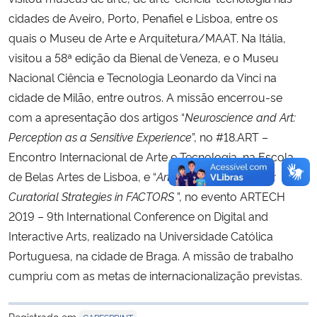
cidades de Aveiro, Porto, Penafiel e Lisboa, entre os
Secretaria-Geral
quais o Museu de Arte e Arquitetura/MAAT. Na Itália,
visitou a 58ª edição da Bienal de Veneza, e o Museu
Secretaria de Governo
Nacional Ciência e Tecnologia Leonardo da Vinci na
cidade de Milão, entre outros. A missão encerrou-se
Gabinete de Segurança Institucional
com a apresentação dos artigos “
Neuroscience and Art:
Perception as a Sensitive Experience
”, no #18.ART –
Advocacia-Geral da União
Encontro Internacional de Arte e Tecnologia, na Escola
de Belas Artes de Lisboa, e “
Art-Science Technology:
Banco Central do Brasil
Curatorial Strategies in FACTORS
”, no evento ARTECH
2019 – 9th International Conference on Digital and
Planalto
Interactive Arts, realizado na Universidade Católica
Portuguesa, na cidade de Braga. A missão de trabalho
cumpriu com as metas de internacionalização previstas.
Registrado em