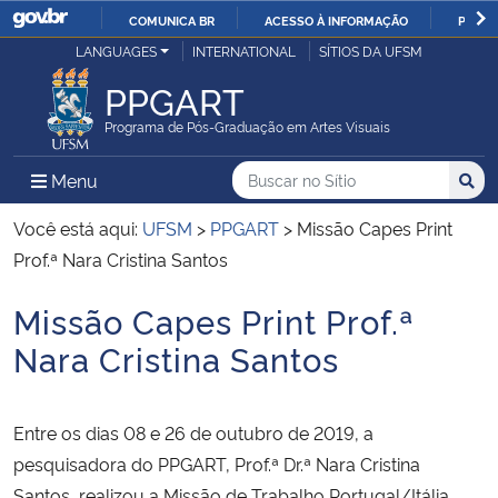
COMUNICA BR
ACESSO À INFORMAÇÃO
PARTI
Casa Civil
LANGUAGES
INTERNATIONAL
SÍTIOS DA UFSM
IR
PARA
PPGART
Ministério da Justiça e Segurança Pública
O
Programa de Pós-Graduação em Artes Visuais
CONTEÚDO
Ministério da Defesa
Buscar no no Sítio
Busca
Busca:
Menu Principal do Sítio
Menu
Busc
Ministério das Relações Exteriores
Você está aqui:
UFSM
>
PPGART
>
Missão Capes Print
Prof.ª Nara Cristina Santos
Ministério da Economia
Missão Capes Print Prof.ª
Início do conteúdo
Ministério da Infraestrutura
Nara Cristina Santos
Ministério da Agricultura, Pecuária e Abastecimento
Entre os dias 08 e 26 de outubro de 2019, a
Ministério da Educação
pesquisadora do PPGART, Prof.ª Dr.ª Nara Cristina
Santos, realizou a Missão de Trabalho Portugal/Itália,