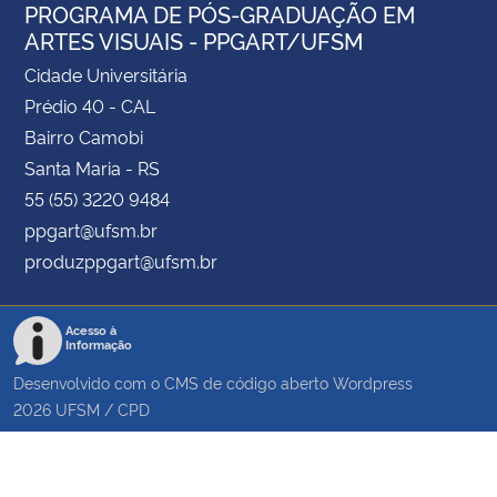
PROGRAMA DE PÓS-GRADUAÇÃO EM
ARTES VISUAIS - PPGART/UFSM
Cidade Universitária
Prédio 40 - CAL
Bairro Camobi
Santa Maria - RS
55 (55) 3220 9484
ppgart@ufsm.br
produzppgart@ufsm.br
Acesso à
Informação
Desenvolvido com o CMS de código aberto
Wordpress
2026
UFSM
/
CPD