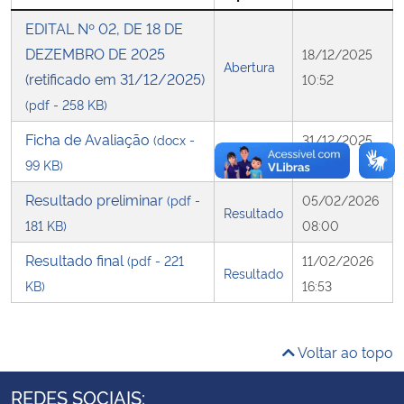
EDITAL Nº 02, DE 18 DE
Secretaria-Geral
DEZEMBRO DE 2025
18/12/2025
Abertura
(retificado em 31/12/2025)
10:52
Secretaria de Governo
(pdf - 258 KB)
Gabinete de Segurança Institucional
Ficha de Avaliação
(docx -
31/12/2025
Outro
99 KB)
10:49
Advocacia-Geral da União
Resultado preliminar
(pdf -
05/02/2026
Resultado
181 KB)
08:00
Banco Central do Brasil
Resultado final
(pdf - 221
11/02/2026
Resultado
Planalto
KB)
16:53
Voltar ao topo
REDES SOCIAIS: