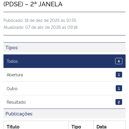
(PDSE) – 2ª JANELA
Ministério da Cidadania
Publicado:
18 de dez de 2025 às 10:55
Ministério da Saúde
Atualizado:
07 de abr de 2026 às 09:18
Ministério de Minas e Energia
Tipos:
Ministério da Ciência, Tecnologia, Inovações e Comunicações
Todos
4
Ministério do Meio Ambiente
Abertura
1
Ministério do Turismo
Outro
1
Ministério do Desenvolvimento Regional
Resultado
2
Controladoria-Geral da União
Publicações:
Título
Tipo
Data
Ministério da Mulher, da Família e dos Direitos Humanos