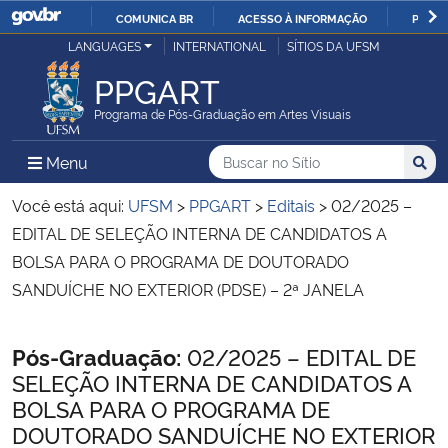
COMUNICA BR
ACESSO À INFORMAÇÃO
PARTI
Casa Civil
LANGUAGES
INTERNATIONAL
SÍTIOS DA UFSM
IR
PARA
PPGART
Ministério da Justiça e Segurança Pública
O
Programa de Pós-Graduação em Artes Visuais
CONTEÚDO
Ministério da Defesa
Buscar no no Sítio
Busca
Busca:
Menu Principal do Sítio
Menu
Busc
Ministério das Relações Exteriores
Você está aqui:
UFSM
>
PPGART
>
Editais
>
02/2025 –
EDITAL DE SELEÇÃO INTERNA DE CANDIDATOS A
Ministério da Economia
BOLSA PARA O PROGRAMA DE DOUTORADO
SANDUÍCHE NO EXTERIOR (PDSE) – 2ª JANELA
Ministério da Infraestrutura
Início do conteúdo
Pós-Graduação:
02/2025 – EDITAL DE
Ministério da Agricultura, Pecuária e Abastecimento
SELEÇÃO INTERNA DE CANDIDATOS A
BOLSA PARA O PROGRAMA DE
Ministério da Educação
DOUTORADO SANDUÍCHE NO EXTERIOR