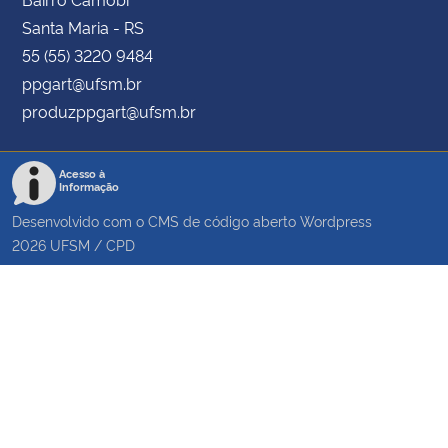
Santa Maria - RS
55 (55) 3220 9484
ppgart@ufsm.br
produzppgart@ufsm.br
Acesso à
Informação
Desenvolvido com o CMS de código aberto
Wordpress
2026
UFSM
/
CPD