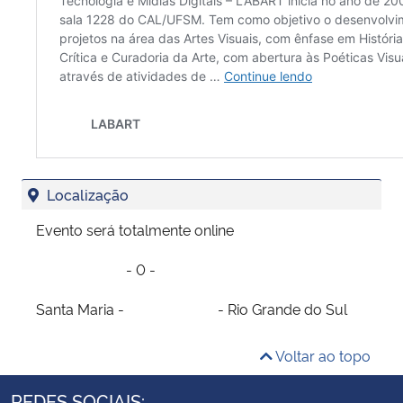
Localização
Evento será totalmente online
⠀⠀⠀⠀⠀⠀⠀⠀ - 0 - ⠀⠀⠀⠀⠀⠀⠀⠀
Santa Maria - ⠀⠀⠀⠀⠀⠀⠀⠀ - Rio Grande do Sul
Voltar ao topo
REDES SOCIAIS: