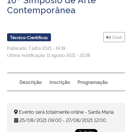
Ministério da Cidadania
Contemporânea
Ministério da Saúde
Ministério de Minas e Energia
Ouvir
Técnico-Científicos
Publicado: 7 julho 2021 - 14:39
Ministério da Ciência, Tecnologia, Inovações e Comunicações
Última modificação: 11 agosto 2021 - 22:28
Ministério do Meio Ambiente
Descrição
Inscrição
Programação
Ministério do Turismo
Ministério do Desenvolvimento Regional
Evento será totalmente online - Santa Maria
Controladoria-Geral da União
25/08/2021 09:00 - 27/08/2021 12:00
Ministério da Mulher, da Família e dos Direitos Humanos