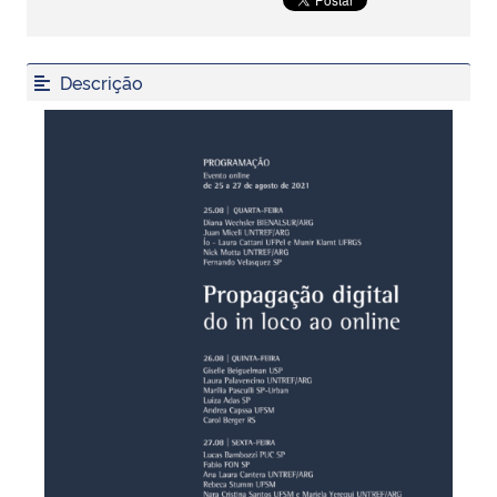
Secretaria-Geral
Descrição
Secretaria de Governo
Gabinete de Segurança Institucional
Advocacia-Geral da União
Banco Central do Brasil
Planalto