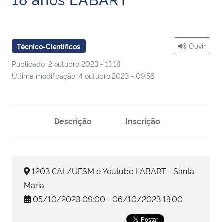
Ministério da Cidadania
Ministério da Saúde
Ouvir
Técnico-Científicos
Ministério de Minas e Energia
Publicado: 2 outubro 2023 - 13:18
Última modificação: 4 outubro 2023 - 09:56
Ministério da Ciência, Tecnologia, Inovações e Comunicações
Ministério do Meio Ambiente
Descrição
Inscrição
Ministério do Turismo
Ministério do Desenvolvimento Regional
1203 CAL/UFSM e Youtube LABART - Santa
Maria
Controladoria-Geral da União
05/10/2023 09:00 - 06/10/2023 18:00
Ministério da Mulher, da Família e dos Direitos Humanos