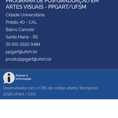
ARTES VISUAIS - PPGART/UFSM
Cidade Universitária
Prédio 40 - CAL
Bairro Camobi
Santa Maria - RS
55 (55) 3220 9484
ppgart@ufsm.br
produzppgart@ufsm.br
Acesso à
Informação
Desenvolvido com o CMS de código aberto
Wordpress
2026
UFSM
/
CPD