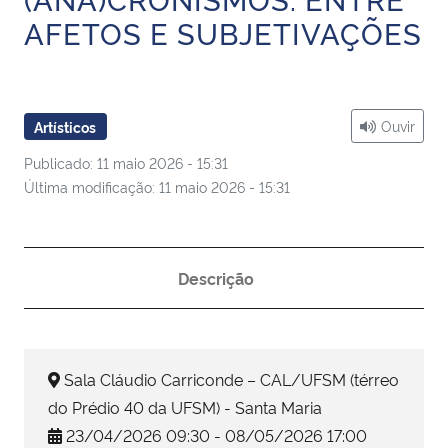
Ministério da Cidadania
AFETOS E SUBJETIVAÇÕES
Ministério da Saúde
Ministério de Minas e Energia
Ouvir
Artísticos
Publicado: 11 maio 2026 - 15:31
Ministério da Ciência, Tecnologia, Inovações e Comunicações
Última modificação: 11 maio 2026 - 15:31
Ministério do Meio Ambiente
Descrição
Ministério do Turismo
Ministério do Desenvolvimento Regional
Sala Cláudio Carriconde – CAL/UFSM (térreo
Controladoria-Geral da União
do Prédio 40 da UFSM) - Santa Maria
23/04/2026 09:30 - 08/05/2026 17:00
Ministério da Mulher, da Família e dos Direitos Humanos