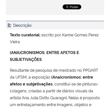
Secretaria-Geral
Secretaria de Governo
Descrição
Texto curatorial:
escrito por Karine Gomes Perez
Gabinete de Segurança Institucional
Vieira
Advocacia-Geral da União
(ANA)CRONISMOS: ENTRE AFETOS E
SUBJETIVAÇÕES
Banco Central do Brasil
Resultante de pesquisa de mestrado no PPGART
Planalto
da UFSM, a exposição
(Ana)cronismos: entre
afetos e subjetivações
, constitui-se de pinturas-
colagens, criadas a partir de diários visuais da
artista Ana Julia Dotto Guaragni. Nelas é proposto
um entrelaçamento entre imagens, objetos e